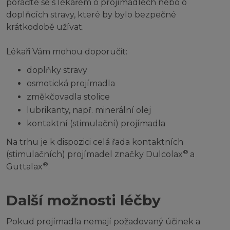
poraďte se s lékařem o projímadlech nebo o
doplňcích stravy, které by bylo bezpečné
krátkodobě užívat.
Lékaři Vám mohou doporučit:
doplňky stravy
osmotická projímadla
změkčovadla stolice
lubrikanty, např. minerální olej
kontaktní (stimulační) projímadla
Na trhu je k dispozici celá řada kontaktních
®
(stimulačních) projímadel značky Dulcolax
a
®
Guttalax
.
Další možnosti léčby
Pokud projímadla nemají požadovaný účinek a