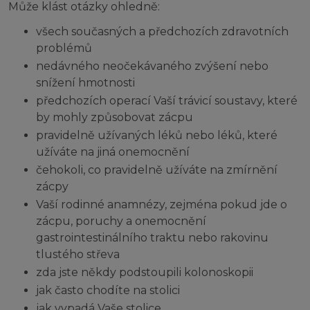
Může klást otázky ohledně:
všech současných a předchozích zdravotních
problémů
nedávného neočekávaného zvýšení nebo
snížení hmotnosti
předchozích operací Vaší trávicí soustavy, které
by mohly způsobovat zácpu
pravidelně užívaných léků nebo léků, které
užíváte na jiná onemocnění
čehokoli, co pravidelně užíváte na zmírnění
zácpy
Vaší rodinné anamnézy, zejména pokud jde o
zácpu, poruchy a onemocnění
gastrointestinálního traktu nebo rakovinu
tlustého střeva
zda jste někdy podstoupili kolonoskopii
jak často chodíte na stolici
jak vypadá Vaše stolice