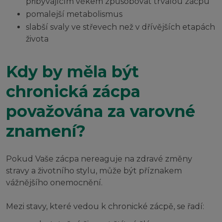
přibývajícím věkem způsobovat trvalou zácpu
pomalejší metabolismus
slabší svaly ve střevech než v dřívějších etapách
života
Kdy by měla být
chronická zácpa
považována za varovné
znamení?
Pokud Vaše zácpa nereaguje na zdravé změny
stravy a životního stylu, může být příznakem
vážnějšího onemocnění.
Mezi stavy, které vedou k chronické zácpě, se řadí: