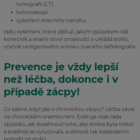
tomografii (CT)
kolonoskopii
vyšetření střevního tranzitu
řadu vyšetření, které zjišťují, jakým způsobem Váš
konečník a analní otvor propouští a ukládá stolici,
včetně rentgenového snímku zvaného defekografie
Prevence je vždy lepší
než léčba, dokonce i v
případě zácpy!
Co zabírá, když jde o chronickou zácpu? Léčba závisí
na chronickém onemocnění. Existuje však řada
způsobů, jak dosáhnout toho, aby stolice byla měkčí
a snadněji se vylučovala, a obnovit tak každodenní
pohodlí při stolici.