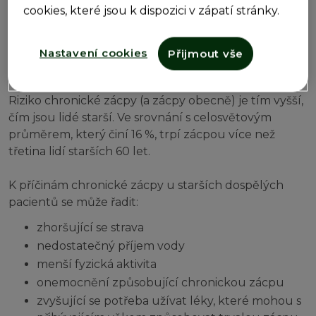
cookies, které jsou k dispozici v zápatí stránky.
Jak běžná je chronická
Nastavení cookies
Přijmout vše
zácpa?
Riziko chronické zácpy (a zácpy obecně) je tím vyšší,
čím jsou lidé starší. Ve srovnání s celosvětovým
průměrem, který činí 16 %, trpí zácpou více než
třetina lidí starších 60 let.
K příčinám chronické zácpy u starších dospělých
pacientů se může řadit:
zhoršující se strava
nedostatečný příjem vody
menší fyzická aktivita
onemocnění způsobující chronickou zácpu
zvyšující se potřeba užívat léky, které mohou s