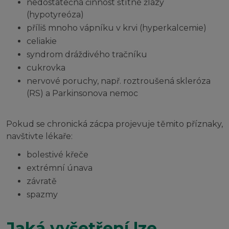
nedostatečná činnost štítné žlázy
(hypotyreóza)
příliš mnoho vápníku v krvi (hyperkalcemie)
celiakie
syndrom dráždivého tračníku
cukrovka
nervové poruchy, např. roztroušená skleróza
(RS) a Parkinsonova nemoc
Pokud se chronická zácpa projevuje těmito příznaky,
navštivte lékaře:
bolestivé křeče
extrémní únava
závratě
spazmy
Jaká vyšetření lze