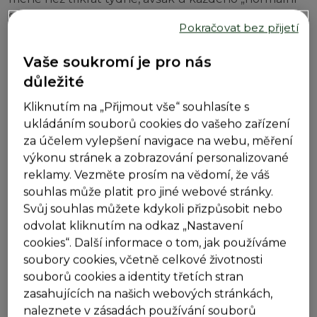
stav vypadá jinak. Pokud máte pocit zácpy po dobu
Pokračovat bez přijetí
tří měsíců nebo déle, je možné, že Vám lékař
diagnostikuje chronickou zácpu.
Vaše soukromí je pro nás
důležité
Lékař může diagnostikovat chronickou zácpu,
pokud po dobu tří měsíců pociťujete dva nebo více
Kliknutím na „Přijmout vše“ souhlasíte s
z následujících příznaků:
ukládáním souborů cookies do vašeho zařízení
za účelem vylepšení navigace na webu, měření
stolice méně než třikrát týdně
výkonu stránek a zobrazování personalizované
suchá, hrudkovitá, tuhá stolice
reklamy. Vezměte prosím na vědomí, že váš
nutnost vynaložit námahu při každém
souhlas může platit pro jiné webové stránky.
vyprázdnění
Svůj souhlas můžete kdykoli přizpůsobit nebo
pocit, že máte ucpaný konečník, který Vám
odvolat kliknutím na odkaz „Nastavení
brání ve vyprazdňování stolice
cookies“. Další informace o tom, jak používáme
pocit, že jste nevyloučili všechnu stolici, když
soubory cookies, včetně celkové životnosti
jste byli na toaletě, tzv. neúplné vyprázdnění
souborů cookies a identity třetích stran
musíte si tlačit na břicho nebo dokonce použít
zasahujících na našich webových stránkách,
prst, abyste se úplně zbavili stolice
naleznete v zásadách používání souborů