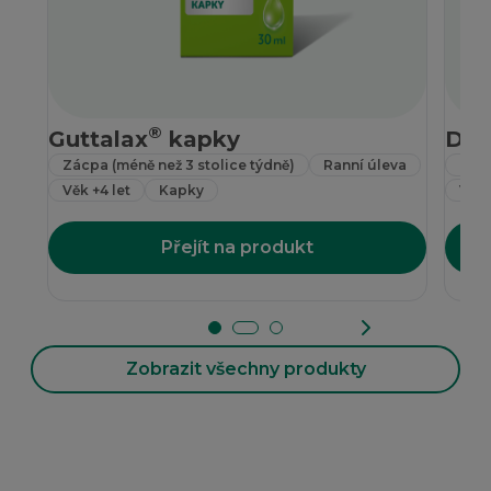
®
Guttalax
kapky
Dul
Zácpa (méně než 3 stolice týdně)
Ranní úleva
Zácp
Věk +4 let
Kapky
Věk 
Přejít na produkt
Zobrazit všechny produkty