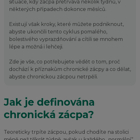
situace, kdy zácpa přetrvává několik týdnů, v
některých případech dokonce měsíců.
Existují však kroky, které můžete podniknout,
abyste ukončili tento cyklus pomalého,
bolestivého vyprazdňování a cítili se mnohem
lépe a možná i lehčeji.
Zde je vše, co potřebujete vědět o tom, proč
dochází k příznakům chronické zácpy a co dělat,
abyste chronickou zácpou netrpěli.
Jak je definována
chronická zácpa?
Teoreticky trpíte zácpou, pokud chodíte na stolici
méně než třikrát týdně, avšak u každého „normální“