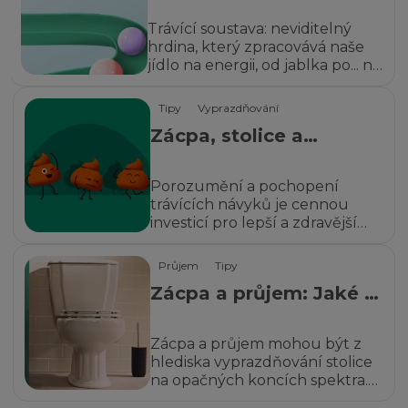
soustava?
Trávící soustava: neviditelný
hrdina, který zpracovává naše
jídlo na energii, od jablka po... no
však víte.
Tipy
Vyprazdňování
Zácpa, stolice a
vyprazdňování
(defekace): Jaká je
Porozumění a pochopení
mezi nimi souvislost?
trávících návyků je cennou
investicí pro lepší a zdravější
život.
Průjem
Tipy
Zácpa a průjem: Jaké je
mezi nimi spojení?
Zácpa a průjem mohou být z
hlediska vyprazdňování stolice
na opačných koncích spektra.
Jaká je mezi nimi souvislost?