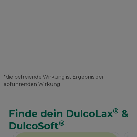
Stuhl und starkem
Pressen*
*die befreiende Wirkung ist Ergebnis der
abführenden Wirkung
®
Finde dein DulcoLax
&
®
DulcoSoft