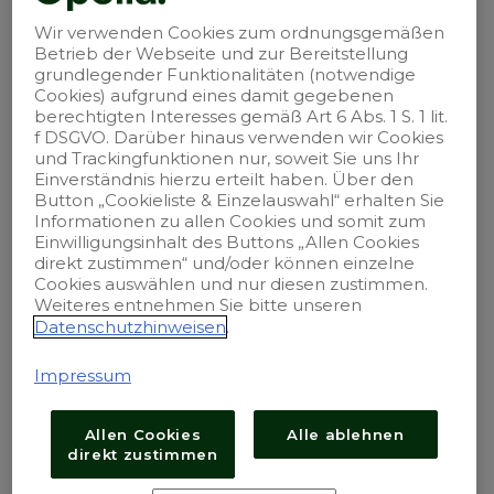
Wir verwenden Cookies zum ordnungsgemäßen
Betrieb der Webseite und zur Bereitstellung
grundlegender Funktionalitäten (notwendige
Unser Unternehmen ist B Corp-
Cookies) aufgrund eines damit gegebenen
zertifiziert.
berechtigten Interesses gemäß Art 6 Abs. 1 S. 1 lit.
f DSGVO. Darüber hinaus verwenden wir Cookies
und Trackingfunktionen nur, soweit Sie uns Ihr
Einverständnis hierzu erteilt haben. Über den
Button „Cookieliste & Einzelauswahl“ erhalten Sie
Informationen zu allen Cookies und somit zum
Einwilligungsinhalt des Buttons „Allen Cookies
Impressum
direkt zustimmen“ und/oder können einzelne
Cookies auswählen und nur diesen zustimmen.
Weiteres entnehmen Sie bitte unseren
Kontakt
Datenschutzhinweisen
.
Sitemap
Impressum
Datenschutz
Allen Cookies
Alle ablehnen
direkt zustimmen
Nutzungsbedingungen