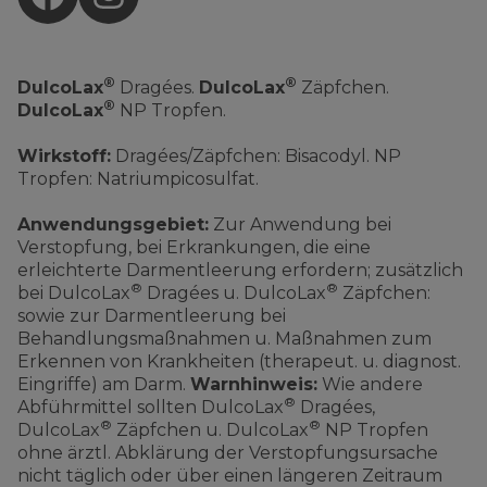
®
®
DulcoLax
Dragées.
DulcoLax
Zäpfchen.
®
DulcoLax
NP Tropfen.
Wirkstoff:
Dragées/Zäpfchen: Bisacodyl. NP
Tropfen: Natriumpicosulfat.
Anwendungsgebiet:
Zur Anwendung bei
Verstopfung, bei Erkrankungen, die eine
erleichterte Darmentleerung erfordern; zusätzlich
®
®
bei DulcoLax
Dragées u. DulcoLax
Zäpfchen:
sowie zur Darmentleerung bei
Behandlungsmaßnahmen u. Maßnahmen zum
Erkennen von Krankheiten (therapeut. u. diagnost.
Eingriffe) am Darm.
Warnhinweis:
Wie andere
®
Abführmittel sollten DulcoLax
Dragées,
®
®
DulcoLax
Zäpfchen u. DulcoLax
NP Tropfen
ohne ärztl. Abklärung der Verstopfungsursache
nicht täglich oder über einen längeren Zeitraum