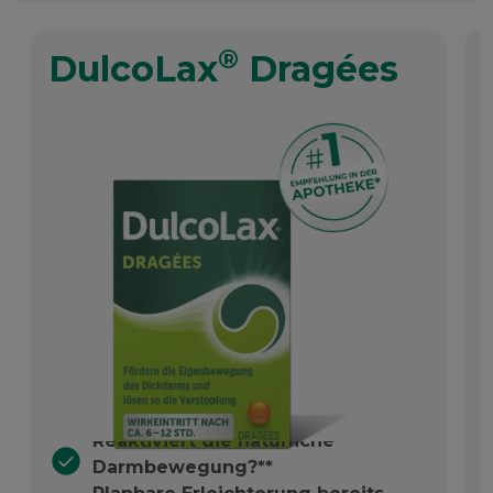
®
DulcoLax
Dragées
Reaktiviert die natürliche
Darmbewegung?**