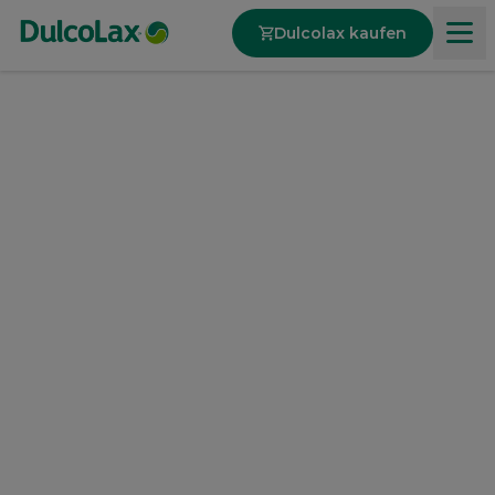
Dulcolax kaufen
Produkte
Über Verstopfung
Unsere Werte
DulcoLax befreit von:
Verstopfung, hartem