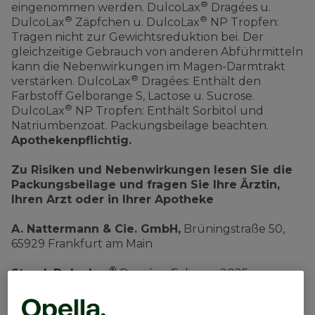
®
eingenommen werden. DulcoLax
Dragées u.
®
®
DulcoLax
Zäpfchen u. DulcoLax
NP Tropfen:
Tragen nicht zur Gewichtsreduktion bei. Der
gleichzeitige Gebrauch von anderen Abführmitteln
kann die Nebenwirkungen im Magen-Darmtrakt
®
verstärken. DulcoLax
Dragées: Enthält den
Farbstoff Gelborange S, Lactose u. Sucrose.
®
DulcoLax
NP Tropfen: Enthält Sorbitol und
Natriumbenzoat. Packungsbeilage beachten.
Apothekenpflichtig.
Zu Risiken und Nebenwirkungen lesen Sie die
Packungsbeilage und fragen Sie Ihre Ärztin,
Ihren Arzt oder in Ihrer Apotheke
A. Nattermann & Cie. GmbH,
Brüningstraße 50,
65929 Frankfurt am Main
®
Stand: DulcoLax
Dragées: Februar 2025;
®
®
DulcoLax
Zäpfchen: August 2023;
DulcoLax
NP
Tropfen: Oktober 2024