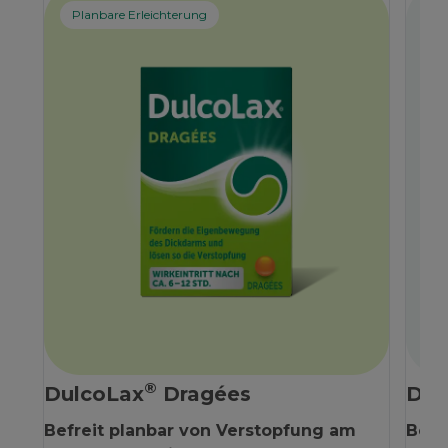
Planbare Erleichterung
Sc
®
DulcoLax
Dragées
Dul
Befreit planbar von Verstopfung am
Befr