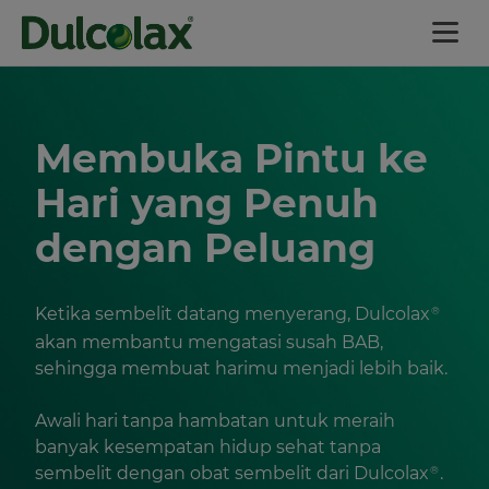
Beranda
Membuka Pintu ke
Produk
Hari yang Penuh
dengan Peluang
Panduan Produk
Ketika sembelit datang menyerang, Dulcolax
®
Mengapa Saya Mengalami
akan membantu mengatasi susah BAB,
Sembelit?
sehingga membuat harimu menjadi lebih baik.
Tips Mencegah Sembelit
Awali hari tanpa hambatan untuk meraih
banyak kesempatan hidup sehat tanpa
sembelit dengan obat sembelit dari Dulcolax
.
®