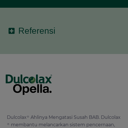
Referensi
1. Werth, B.L. Epidemiology of constipation in
adults: Why estimates of prevalence differ. J.
Epidemiol. Res. 2019, 5, 37–49.
Dulcolax
Ahlinya Mengatasi Susah BAB. Dulcolax
®
membantu melancarkan sistem pencernaan,
®