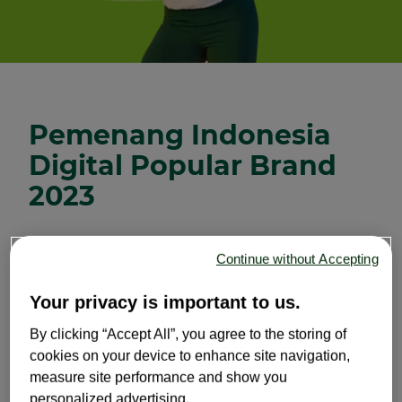
Pemenang Indonesia
Digital Popular Brand
2023
Dulcolax
Bisacodyl 5 mg Tablet mengandung
®
Continue without Accepting
zat aktif bisacodyl yang merangsang
pergerakan pada usus besar sehingga
Your privacy is important to us.
mempermudah proses pembuangan kotoran
atau BAB. Dengan cara kerja tersebut, rasa
By clicking “Accept All”, you agree to the storing of
mulas normal terjadi setelah mengonsumsi
cookies on your device to enhance site navigation,
obat ini. Bisa bekerja dalam semalam (6-12 jam)
measure site performance and show you
dan telah terbukti secara klinis. Nikmati hidup
personalized advertising.