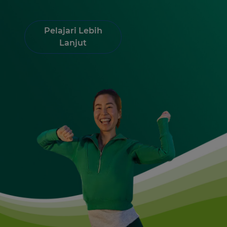
®
Beli Dulcolax
Pelajari Lebih
Lanjut