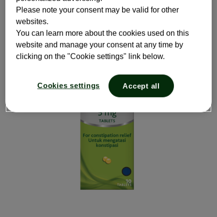
sehat tanpa sembelit dengan Dulcolax
.
Please note your consent may be valid for other
®
websites.
Pelajari lebih lanjut tentang sembelit
You can learn more about the cookies used on this
website and manage your consent at any time by
clicking on the "Cookie settings" link below.
Cookies settings
Accept all