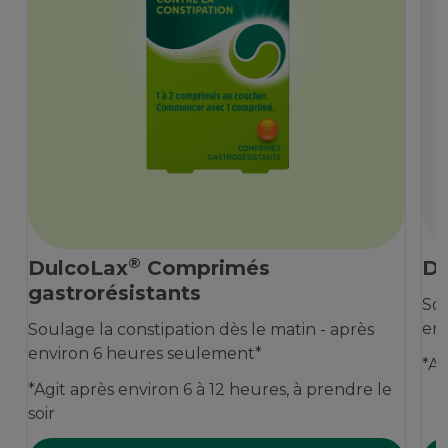
®
DulcoLax
Comprimés
Du
gastrorésistants
Sou
env
Soulage la constipation dès le matin - après
environ 6 heures seulement*
*Ag
*Agit après environ 6 à 12 heures, à prendre le
soir