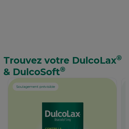
rythme naturel
de l'intestin
®
Trouvez votre DulcoLax
®
& DulcoSoft
Soulagement prévisible