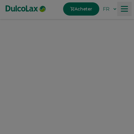
Acheter
Produits
À propos de la constipation
Nos valeurs
®
DulcoLax
‒
Soutient le