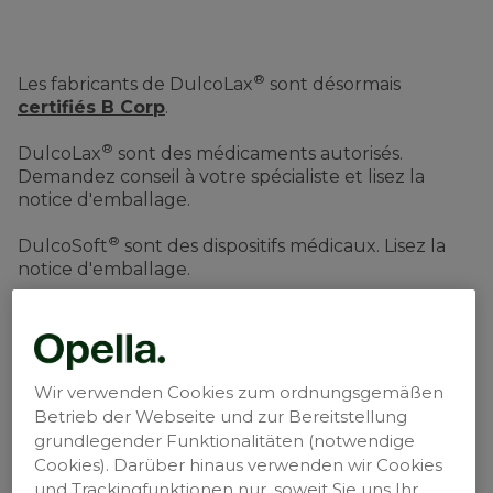
®
Les fabricants de DulcoLax
sont désormais
certifiés B Corp
.
®
DulcoLax
sont des médicaments autorisés.
Demandez conseil à votre spécialiste et lisez la
notice d'emballage.
®
DulcoSoft
sont des dispositifs médicaux. Lisez la
notice d'emballage.
MAT-CH-2401813-v1.0 - 03/2025
Opella Healthcare Switzerland AG
Suurstoffi 18b
Wir verwenden Cookies zum ordnungsgemäßen
6343 Risch
Betrieb der Webseite und zur Bereitstellung
grundlegender Funktionalitäten (notwendige
Cookies). Darüber hinaus verwenden wir Cookies
und Trackingfunktionen nur, soweit Sie uns Ihr