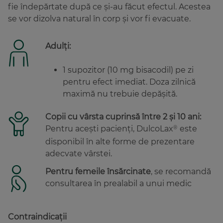
fie îndepărtate după ce și-au făcut efectul. Acestea
se vor dizolva natural în corp și vor fi evacuate.
Adulți:
1 supozitor (10 mg bisacodil) pe zi
pentru efect imediat. Doza zilnică
maximă nu trebuie depăşită.
Copii cu vârsta cuprinsă între 2 şi 10 ani:
Pentru aceşti pacienţi, DulcoLax
este
®
disponibil în alte forme de prezentare
adecvate vârstei.
Pentru femeile însărcinate
, se recomandă
consultarea în prealabil a unui medic
Contraindicaţii