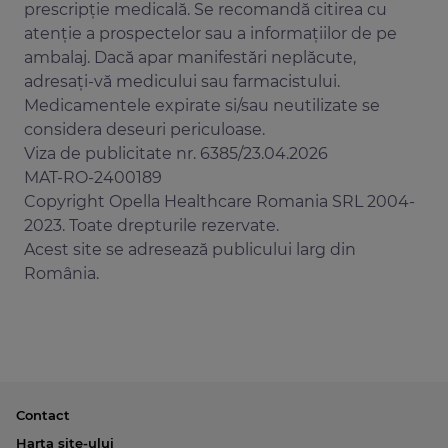
Apr;9(4):391-401.
prescripţie medicală. Se recomandă citirea cu
Corsetti M, Landes S, Lange R. Bisacodyl: A
atenţie a prospectelor sau a informaţiilor de pe
review of pharmacology and clinical
ambalaj. Dacă apar manifestări neplăcute,
evidence to guide use in clinical practice in
adresaţi-vă medicului sau farmacistului.
patients with constipation.
Medicamentele expirate si/sau neutilizate se
Neurogastroenterol Motil. 2021 Mar
considera deseuri periculoase.
9:e14123. doi: 10.1111/nmo.14123. Epub ahead
Viza de publicitate nr. 6385/23.04.2026
of print. PMID: 33751780.
MAT-RO-2400189
Irish Pharmaceutical Healthcare
Copyright Opella Healthcare Romania SRL 2004-
Association (IPHA). Dulcolax 10 mg
2023. Toate drepturile rezervate.
Suppositories SPC. 2017.
Acest site se adresează publicului larg din
https://www.medicines.ie/medicines/dulcol
România.
ax-10-mg-suppositories-31928/spc
Opella. 2.5 Addendum to the Clinical
Overview (Inication: Constipation and
Preparation of diagnostic procedures, in
pre- and postoperative treatment). 2018.
Lyseng-Williamson KA. Macrogol
Contact
(polyethylene glycol) 4000 without
Harta site-ului