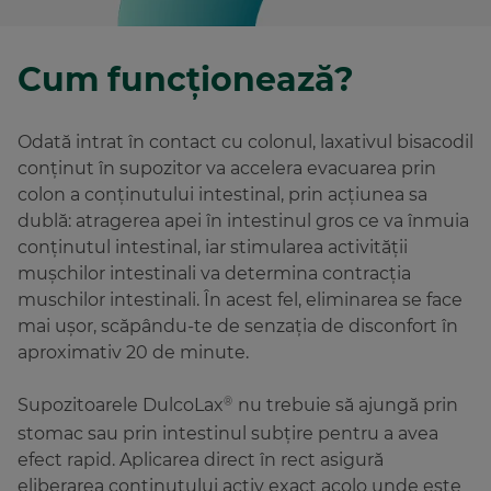
Cum funcționează?
Odată intrat în contact cu colonul, laxativul bisacodil
conținut în supozitor va accelera evacuarea prin
colon a conținutului intestinal, prin acțiunea sa
dublă: atragerea apei în intestinul gros ce va înmuia
conținutul intestinal, iar stimularea activității
mușchilor intestinali va determina contracția
muschilor intestinali. În acest fel, eliminarea se face
mai ușor, scăpându-te de senzația de disconfort în
aproximativ 20 de minute.
Supozitoarele DulcoLax
nu trebuie să ajungă prin
®
stomac sau prin intestinul subțire pentru a avea
efect rapid. Aplicarea direct în rect asigură
eliberarea conținutului activ exact acolo unde este