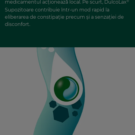
medicamentul acționează local. Pe scurt, DulcoLax
®
Supozitoare contribuie într-un mod rapid la
eliberarea de constipație precum și a senzației de
disconfort.