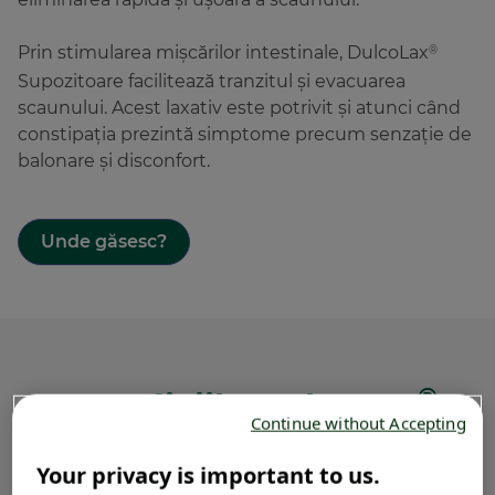
Prin stimularea mișcărilor intestinale, DulcoLax
®
Supozitoare facilitează tranzitul și evacuarea
scaunului. Acest laxativ este potrivit și atunci când
constipația prezintă simptome precum senzație de
balonare și disconfort.
Unde găsesc?
®
Beneficiile DulcoLax
Continue without Accepting
Supozitoare
Your privacy is important to us.