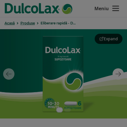
Închide
Meniu
®
Acasă
Produse
Eliberare rapidă - DulcoLax
Supozitoare
Acasă
Expand
Produse
Despre constipație
®
De ce DulcoLax