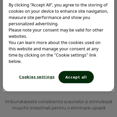
By clicking “Accept All”, you agree to the storing of
cookies on your device to enhance site navigation,
measure site performance and show you
personalized advertising.
Please note your consent may be valid for other
Ameliorare rapidă
websites.
You can learn more about the cookies used on
Oferă o senzație de eliberare într-un interval de
this website and manage your consent at any
timp scurt după administrare, aproximativ 20 min
time by clicking on the "Cookie settings" link
below.
Cookies settings
Accept all
Tranzit îmbunătățit
Imbunatateste consistenta scaunelor și stimulează
mușchii intestinali pentru o eliminare ușoară