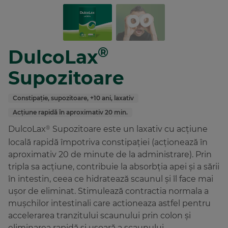
®
DulcoLax
Supozitoare
Constipație, supozitoare, +10 ani, laxativ
Acțiune rapidă în aproximativ 20 min.
DulcoLax
Supozitoare este un laxativ cu acțiune
®
locală rapidă împotriva constipației (acționează în
aproximativ 20 de minute de la administrare). Prin
tripla sa acțiune, contribuie la absorbția apei și a sării
în intestin, ceea ce hidratează scaunul și îl face mai
ușor de eliminat. Stimulează contractia normala a
mușchilor intestinali care actioneaza astfel pentru
accelerarea tranzitului scaunului prin colon și
eliminarea rapidă și ușoară a scaunului.