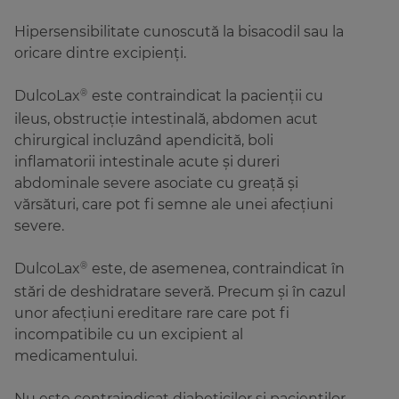
Hipersensibilitate cunoscută la bisacodil sau la
oricare dintre excipienți.
DulcoLax
este contraindicat la pacienții cu
®
ileus, obstrucție intestinală, abdomen acut
chirurgical incluzând apendicită, boli
inflamatorii intestinale acute și dureri
abdominale severe asociate cu greață și
vărsături, care pot fi semne ale unei afecțiuni
severe.
DulcoLax
este, de asemenea, contraindicat în
®
stări de deshidratare severă. Precum și în cazul
unor afecțiuni ereditare rare care pot fi
incompatibile cu un excipient al
medicamentului.
Nu este contraindicat diabeticilor și pacienților