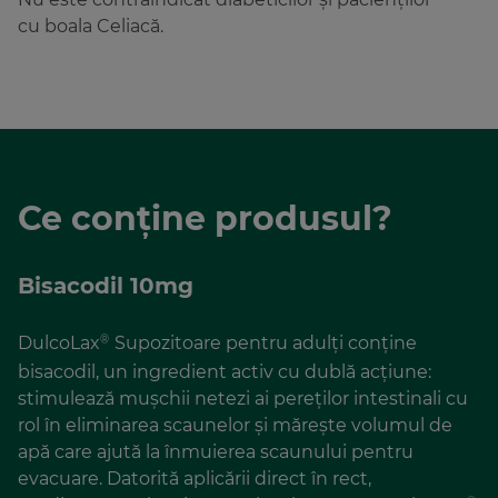
cu boala Celiacă.
Ce conține produsul?
Bisacodil 10mg
DulcoLax
Supozitoare pentru adulți conține
®
bisacodil, un ingredient activ cu dublă acțiune:
stimulează mușchii netezi ai pereților intestinali cu
rol în eliminarea scaunelor și mărește volumul de
apă care ajută la înmuierea scaunului pentru
evacuare. Datorită aplicării direct în rect,