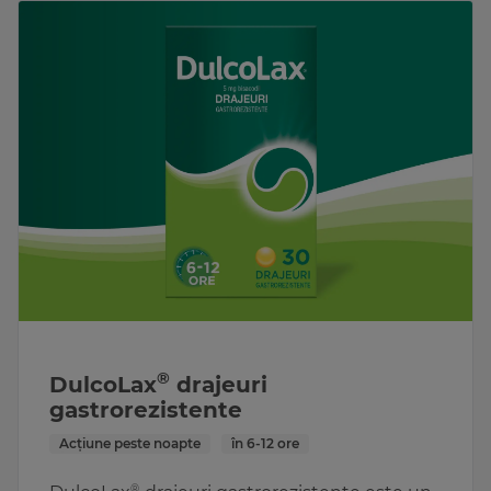
®
DulcoLax
drajeuri
gastrorezistente
Acțiune peste noapte
în 6-12 ore
®