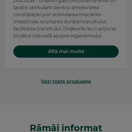
DulcoLax
drajeuri gastrorezistente este un
laxativ stimulant pentru ameliorarea
constipației prin stimularea mișcărilor
intestinale, scurtarea duratei tranzitului,
facilitarea tranzitului. Drajeurile au o acțiune
locală și naturală asupra organismului.
Află mai multe
Vezi toate produsele
Rămâi informat