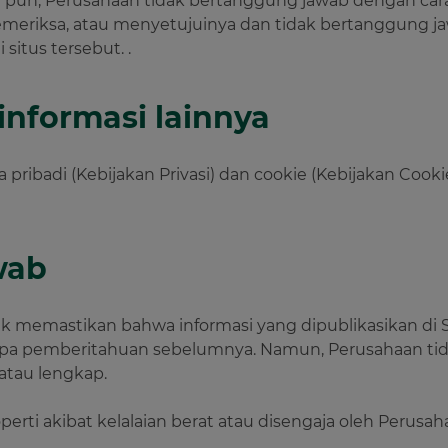
 pun, Perusahaan tidak bertanggung jawab dengan cara 
meriksa, atau menyetujuinya dan tidak bertanggung jaw
situs tersebut. .
informasi lainnya
ibadi (Kebijakan Privasi) dan cookie (Kebijakan Cookie) 
wab
memastikan bahwa informasi yang dipublikasikan di Sit
anpa pemberitahuan sebelumnya. Namun, Perusahaan ti
 atau lengkap.
perti akibat kelalaian berat atau disengaja oleh Perus