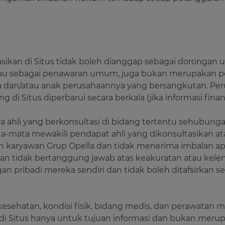
ikasikan di Situs tidak boleh dianggap sebagai dorongan
si atau sebagai penawaran umum, juga bukan merupaka
la dan/atau anak perusahaannya yang bersangkutan. Pe
g di Situs diperbarui secara berkala (jika informasi finan
 ahli yang berkonsultasi di bidang tertentu sehubunga
mata-mata mewakili pendapat ahli yang dikonsultasikan 
n karyawan Grup Opella dan tidak menerima imbalan ap
 tidak bertanggung jawab atas keakuratan atau kelen
 pribadi mereka sendiri dan tidak boleh ditafsirkan 
 kesehatan, kondisi fisik, bidang medis, dan perawat
 di Situs hanya untuk tujuan informasi dan bukan merup