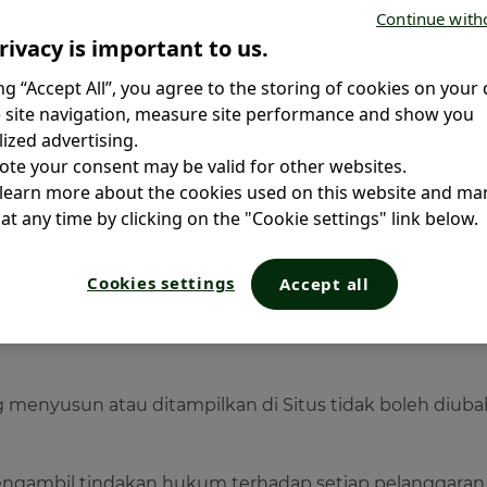
Continue with
rivacy is important to us.
ing “Accept All”, you agree to the storing of cookies on your 
la Group. Tata letak dan setiap komponen, termasuk mer
 site navigation, measure site performance and show you
ndungi oleh undang-undang saat ini tentang kekayaan int
ized advertising.
 atau penggunaannya tunduk pada otorisasi.
ote your consent may be valid for other websites.
 learn more about the cookies used on this website and m
alin, direproduksi, diubah, diedit, diunduh, didenaturas
at any time by clicking on the "Cookie settings" link below.
eluruhnya atau sebagian, tanpa persetujuan tertulis s
s dengan syarat pemenuhan hak kekayaan intelektual 
 yang diizinkan untuk penggunaan pribadi, pribadi, no
Cookies settings
Accept all
n resmi dari semua atau sebagian isi Situs: "Hak Cipta 
 menyusun atau ditampilkan di Situs tidak boleh diuba
ngambil tindakan hukum terhadap setiap pelanggaran 