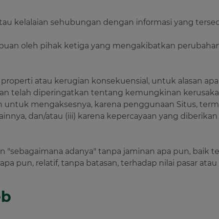
tau kelalaian sehubungan dengan informasi yang tersedi
nipuan oleh pihak ketiga yang mengakibatkan perubahan 
n properti atau kerugian konsekuensial, untuk alasan apa
an telah diperingatkan tentang kemungkinan kerusakan
in untuk mengaksesnya, karena penggunaan Situs, term
innya, dan/atau (iii) karena kepercayaan yang diberikan
kan "sebagaimana adanya" tanpa jaminan apa pun, baik t
apa pun, relatif, tanpa batasan, terhadap nilai pasar at
eb