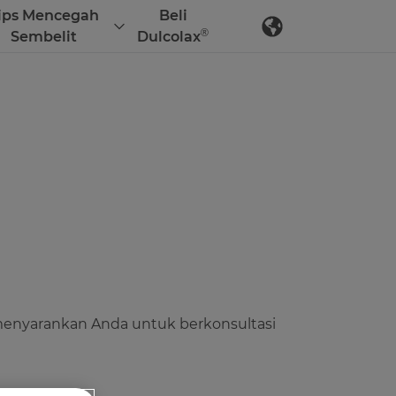
ips Mencegah
Beli
®
Sembelit
Dulcolax
menyarankan Anda untuk berkonsultasi