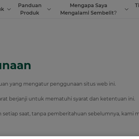
Panduan
Mengapa Saya
T
uk
Produk
Mengalami Sembelit?
unaan
tuan yang mengatur penggunaan situs web ini.
at berjanji untuk mematuhi syarat dan ketentuan ini.
h setiap saat, tanpa pemberitahuan sebelumnya, kami 