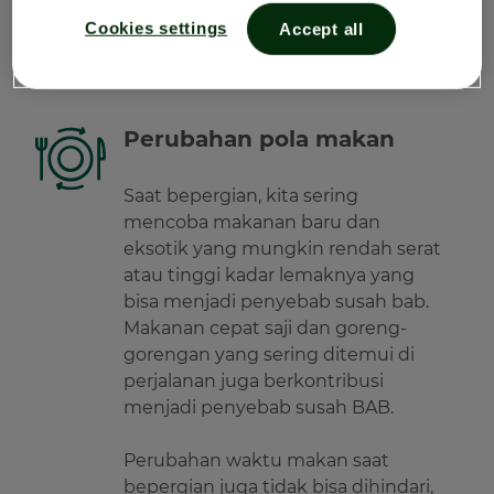
Berikut ini adalah faktor-faktor yang
Cookies settings
Accept all
menyebabkan sembelit ketika sedang
bepergian:
Perubahan pola makan
Saat bepergian, kita sering
mencoba makanan baru dan
eksotik yang mungkin rendah serat
atau tinggi kadar lemaknya yang
bisa menjadi penyebab susah bab.
Makanan cepat saji dan goreng-
gorengan yang sering ditemui di
perjalanan juga berkontribusi
menjadi penyebab susah BAB.
Perubahan waktu makan saat
bepergian juga tidak bisa dihindari,