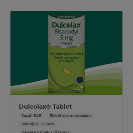
Dulcolax® Tablet
Susah BAB
Efektif dalam semalam
Bekerja 6 - 12 Jam
Dewasa & Anak > 10 tahun