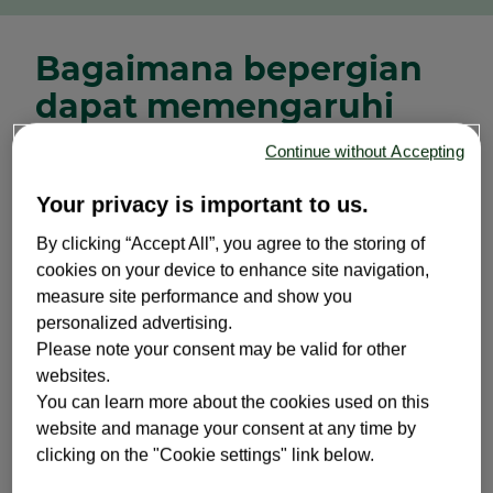
Bagaimana bepergian
dapat memengaruhi
kondisi tubuh Anda?
Continue without Accepting
Your privacy is important to us.
Gejala sembelit yang terjadi saat bepergian
tentunya akan sangat mengganggu perjalanan
By clicking “Accept All”, you agree to the storing of
Anda. Bepergian dapat merubah pola BAB.
cookies on your device to enhance site navigation,
Perubahan ini akan memicu berbagai masalah
measure site performance and show you
kesehatan, salah satunya mengalami susah
personalized advertising.
BAB. Banyak orang yang menghadapi susah
Please note your consent may be valid for other
buang air besar saat bepergian selalu
websites.
mengeluh akan perut kembung, rasa tidak
You can learn more about the cookies used on this
nyaman, hingga memengaruhi sebagian besar
website and manage your consent at any time by
perjalanan mereka.
clicking on the "Cookie settings" link below.