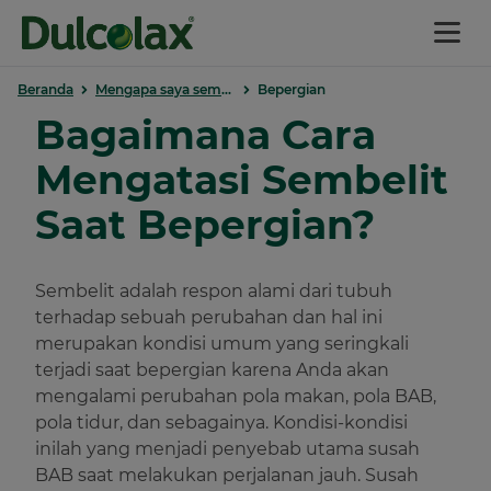
Beranda
Mengapa saya sembelit?
Bepergian
Beranda
Bagaimana Cara
Mengatasi Sembelit
Produk
Saat Bepergian?
Panduan Produk
Sembelit adalah respon alami dari tubuh
terhadap sebuah perubahan dan hal ini
Mengapa Saya Mengalami
merupakan kondisi umum yang seringkali
Sembelit?
terjadi saat bepergian karena Anda akan
mengalami perubahan pola makan, pola BAB,
Tips Mencegah Sembelit
pola tidur, dan sebagainya. Kondisi-kondisi
inilah yang menjadi penyebab utama susah
BAB saat melakukan perjalanan jauh. Susah