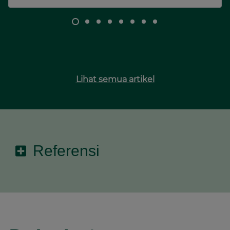
Lihat semua artikel
Referensi
1. Cornelson BM. Overcoming jet lag. Can Fam
Physician. 1985 Nov;31:2105-6. PMID: 21274126;
PMCID: PMC2327734.