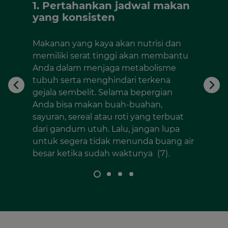
1. Pertahankan jadwal makan
2. B
yang konsisten
alagi
Hind
Makanan yang kaya akan nutrisi dan
ktu
kafei
memiliki serat tinggi akan membantu
bepe
Anda dalam menjaga metabolisme
at
ters
tubuh serta menghindari terkena
arena
dehid
gejala sembelit. Selama bepergian
gan
buang
Anda bisa makan buah-buahan,
i
sayuran, sereal atau roti yang terbuat
push-
dari gandum utuh. Lalu, jangan lupa
 akan
untuk segera tidak menunda buang air
dari
besar ketika sudah waktunya
(7)
.