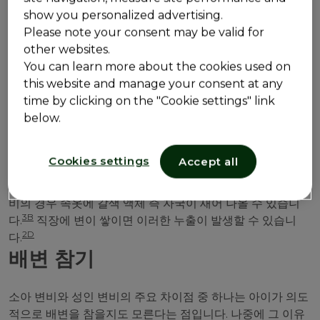
통증
show you personalized advertising.
Please note your consent may be valid for
other websites.
소아 변비는 크고 단단한 똥이 직장에 갇혀 있어 고통스러울
You can learn more about the cookies used on
2C
수 있습니다.
하지만 아이들은 통증을 나타내는 방식이 다
this website and manage your consent at any
르며 일부 아이들은 다른 아이들보다 통증 역치가 더 높습니
time by clicking on the "Cookie settings" link
4A
다.
자녀가 과거에 통증에 어떻게 반응했는지 생각해보고
below.
4C
동일한 징후가 있는지 찾아보세요.
속옷의 더러움
Cookies settings
Accept all
단단하고 크고 덩어리진 대변은 변비의 특징이지만, 소아 변
비의 경우 속옷에 갈색 액체 즉 자국이 새어 나올 수 있습니
3B
다.
직장에 변이 쌓이면 이러한 누출이 발생할 수 있습니
2D
다.
배변 참기
소아 변비와 성인 변비의 주요 차이점 중 하나는 아이가 의도
적으로 배변을 참을지도 모른다는 점입니다. 나중에 그 이유