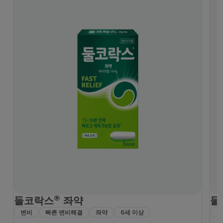
®
둘코락스
좌약
둘
변비
빠른 변비해결
좌약
6세 이상
변