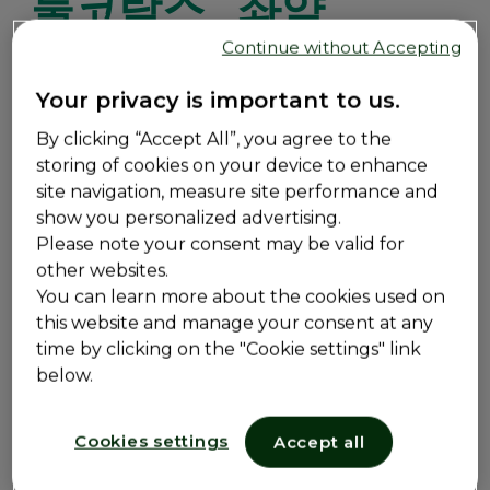
둘코락스
좌약
Continue without Accepting
변비
빠른 변비해결
좌약
6세 이상
Your privacy is important to us.
By clicking “Accept All”, you agree to the
®
둘코락스
좌약은 간헐적인 변비 증상의 빠른 완화에 적
storing of cookies on your device to enhance
합한 자극성 변비약입니다.
site navigation, measure site performance and
1
약 15-30분 후 빠른 변비 해결
show you personalized advertising.
Please note your consent may be valid for
장 운동 개선
other websites.
You can learn more about the cookies used on
2
효과가 필요한 대장에서 작용
this website and manage your consent at any
time by clicking on the "Cookie settings" link
below.
상세 제품 정보
Cookies settings
Accept all