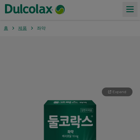
홈
제품
좌약
제품
변비에 대하여
가치
Expand