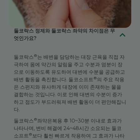
FAQ
둘코락스 정제와 둘코락스 좌약의 차이점은 무
엇인가요?
®
둘코락스
는 배변을 담당하는 대장 근육을 직접 자
극하여 몸에 약간의 알림을 주고 수분과 염분이 장
으로 이동하도록 유도하여 대변에 수분을 공급하고
®
배변 활동을 촉진합니다. 둘코소프트
의 주요 작용
은 스펀지와 유사하게 대장에 이미 존재하는 물을
결합하는 것입니다. 이로 인해 대변의 수분이 증가
하고 점도가 부드러워져 배변 활동이 더 편안해집니
다.
®
둘코락스
좌약은복용 후 10~30분 이내로 효과가
나타나며, 변비 해결에 24~48시간 소요되는 둘코
®
소프트
보다 훨씬 빠르게 작용하여 그 효과가 나타