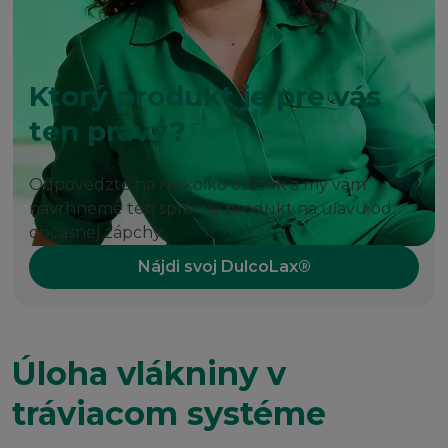
Ktorý produkt je pre vás
ten pravý?
Odpovedzte na niekoľko otázok a my vám
navrhneme ten správny produkt na úľavu od
občasnej zápchy.
Nájdi svoj DulcoLax®
Úloha vlákniny v
tráviacom systéme