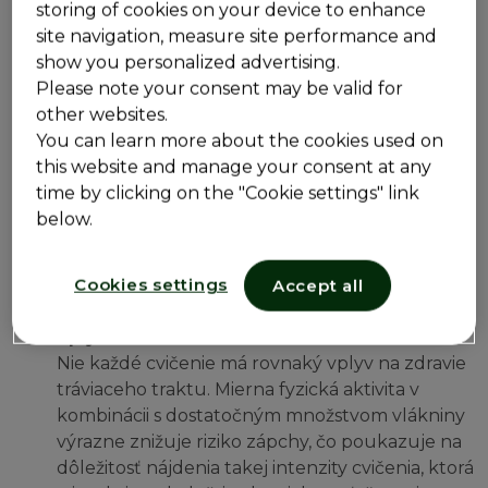
storing of cookies on your device to enhance
cvičenie naučí váš tráviaci systém byť
site navigation, measure site performance and
efektívnejší.
show you personalized advertising.
Hydratácia:
Kľúčom je piť tekutiny a vodu, aby
Please note your consent may be valid for
ste zostali hydratovaní. Dva litre vody denne
other websites.
pomôžu zabrániť zápche, ako aj zlepšiť
You can learn more about the cookies used on
výkonnosť počas cvičenia a poskytnú vášmu
this website and manage your consent at any
telu mnoho ďalších výhod.
time by clicking on the "Cookie settings" link
Správne množstvo cvičenia
below.
pre pravidelné
vyprázdňovanie
Cookies settings
Accept all
Vplyv cvičenia na zdravie tráviaceho traktu:
Nie každé cvičenie má rovnaký vplyv na zdravie
tráviaceho traktu. Mierna fyzická aktivita v
kombinácii s dostatočným množstvom vlákniny
výrazne znižuje riziko zápchy, čo poukazuje na
dôležitosť nájdenia takej intenzity cvičenia, ktorá