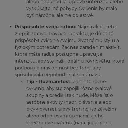
alebo nepohodlie, upravte intenzitu alebo
vyskúšajte iné pohyby. Cvičenie by malo
byť náročné, ale nie bolestivé.
Prispôsobte svoju rutinu:
Najmä ak chcete
zlepšiť zdravie tráviaceho traktu, je dôležité
prispôsobiť cvičenie svojmu životnému štýlu a
fyzickým potrebám. Začnite zaradením aktivít,
ktoré máte radi, a postupne upravujte
intenzitu, aby ste našli ideálnu rovnováhu, ktorá
podporuje pravidelnosť bez toho, aby
spôsobovala nepohodlie alebo únavu.
Tip - Rozmanitosť:
Zahrňte rôzne
cvičenia, aby ste zapojili rôzne svalové
skupiny a predišli tak nude. Môže ísť o
aeróbne aktivity (napr. plávanie alebo
bicyklovanie), silový tréning (so závažím
alebo odporovými gumami) alebo
strečingové cvičenia (napr. joga alebo