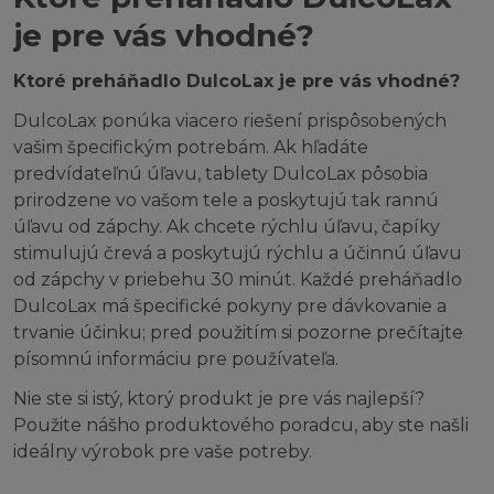
je pre vás vhodné?
Ktoré preháňadlo DulcoLax je pre vás vhodné?
DulcoLax ponúka viacero riešení prispôsobených
vašim špecifickým potrebám. Ak hľadáte
predvídateľnú úľavu, tablety DulcoLax pôsobia
prirodzene vo vašom tele a poskytujú tak rannú
úľavu od zápchy. Ak chcete rýchlu úľavu, čapíky
stimulujú črevá a poskytujú rýchlu a účinnú úľavu
od zápchy v priebehu 30 minút. Každé preháňadlo
DulcoLax má špecifické pokyny pre dávkovanie a
trvanie účinku; pred použitím si pozorne prečítajte
písomnú informáciu pre používateľa.
Nie ste si istý, ktorý produkt je pre vás najlepší?
Použite nášho produktového poradcu, aby ste našli
ideálny výrobok pre vaše potreby.