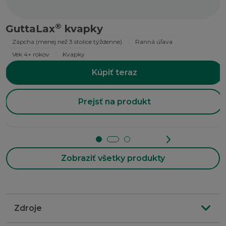
®
GuttaLax
kvapky
Zápcha (menej než 3 stolice týždenne)
Ranná úľava
Vek 4+ rokov
Kvapky
Kúpiť teraz
Prejsť na produkt
Zobraziť všetky produkty
Zdroje