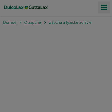
Domov
O zápche
Zápcha a fyzické zdravie
Produkty
Všetko o zápche
Produktový poradca
Kde kúpiť
Naše hodnoty