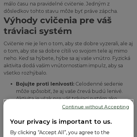
málo času na pravidelné cvičenie. Jedným z
dôsledkov tohto stavu môže byť práve zápcha.
Výhody cvičenia pre váš
tráviaci systém
Cvičenie nie je len o tom, aby ste dobre vyzerali, ale aj
o tom, aby ste sa dobre cítili vo svojom tele aj mimo
neho. Keď sa hýbete, hýbe sa aj vaše vnútro. Fyzická
aktivita dodá vašim vnútornostiam impulz, aby sa
všetko rozhýbalo.
Bojujte proti lenivosti:
Celodenné sedenie
môže spôsobiť, že aj vaše črevá budú lenivé.
Aktivita je však pre váš tráviaci systém ako
motivačný prejav, ktorý ho povzbudzuje k
Continue without Accepting
pravidelnému pohybu.
Your privacy is important to us.
Vypotenie problémov:
Myslite na cvičenie ako
na osobného trénera čriev, ktorý tlačí vaše
By clicking “Accept All”, you agree to the
črevá k čo najlepším výkonom. Pravidelné