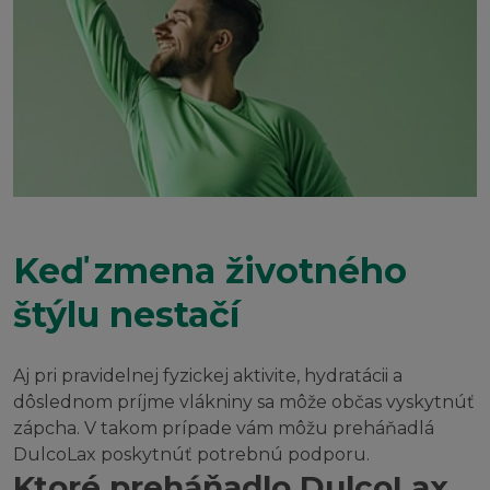
Keď zmena životného
štýlu nestačí
Aj pri pravidelnej fyzickej aktivite, hydratácii a
dôslednom príjme vlákniny sa môže občas vyskytnúť
zápcha. V takom prípade vám môžu preháňadlá
DulcoLax poskytnúť potrebnú podporu.
Ktoré preháňadlo DulcoLax