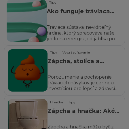
Tipy
Ako funguje tráviaca
sústava?
Tráviaca sústava: neviditeľný
hrdina, ktorý spracováva naše
jedlo na energiu, od jablka po...
no však viete.
Tipy
Vyprázdňovanie
Zápcha, stolica a
vyprázdňovanie
(defekácia): Aká je
Porozumenie a pochopenie
medzi nimi súvislosť?
tráviacich návykov je cennou
investíciou pre lepší a zdravší
život.
Hnačka
Tipy
Zápcha a hnačka: Aké
je medzi nimi spojenie?
Zápcha a hnačka môžu byť z