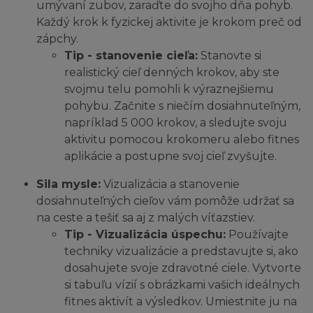
umývaní zubov, zaraďte do svojho dňa pohyb.
Každý krok k fyzickej aktivite je krokom preč od
zápchy.
Tip - stanovenie cieľa:
Stanovte si
realistický cieľ denných krokov, aby ste
svojmu telu pomohli k výraznejšiemu
pohybu. Začnite s niečím dosiahnuteľným,
napríklad 5 000 krokov, a sledujte svoju
aktivitu pomocou krokomeru alebo fitnes
aplikácie a postupne svoj cieľ zvyšujte.
Sila mysle:
Vizualizácia a stanovenie
dosiahnuteľných cieľov vám pomôže udržať sa
na ceste a tešiť sa aj z malých víťazstiev.
Tip - Vizualizácia úspechu:
Používajte
techniky vizualizácie a predstavujte si, ako
dosahujete svoje zdravotné ciele. Vytvorte
si tabuľu vízií s obrázkami vašich ideálnych
fitnes aktivít a výsledkov. Umiestnite ju na