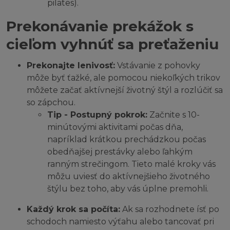
pilates).
Prekonávanie prekážok s
cieľom vyhnúť sa preťaženiu
Prekonajte lenivosť:
Vstávanie z pohovky
môže byť ťažké, ale pomocou niekoľkých trikov
môžete začať aktívnejší životný štýl a rozlúčiť sa
so zápchou.
Tip - Postupný pokrok:
Začnite s 10-
minútovými aktivitami počas dňa,
napríklad krátkou prechádzkou počas
obedňajšej prestávky alebo ľahkým
ranným strečingom. Tieto malé kroky vás
môžu uviesť do aktívnejšieho životného
štýlu bez toho, aby vás úplne premohli.
Každý krok sa počíta:
Ak sa rozhodnete ísť po
schodoch namiesto výťahu alebo tancovať pri