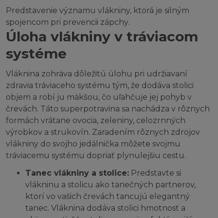
Predstavenie významu vlákniny, ktorá je silným
spojencom pri prevencii zápchy.
Úloha vlákniny v tráviacom
systéme
Vláknina zohráva dôležitú úlohu pri udržiavaní
zdravia tráviaceho systému tým, že dodáva stolici
objem a robí ju mäkšou, čo uľahčuje jej pohyb v
črevách. Táto superpotravina sa nachádza v rôznych
formách vrátane ovocia, zeleniny, celozrnných
výrobkov a strukovín. Zaradením rôznych zdrojov
vlákniny do svojho jedálnička môžete svojmu
tráviacemu systému dopriať plynulejšiu cestu.
Tanec vlákniny a stolice:
Predstavte si
vlákninu a stolicu ako tanečných partnerov,
ktorí vo vašich črevách tancujú elegantný
tanec. Vláknina dodáva stolici hmotnosť a