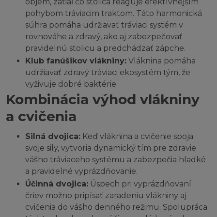
objem, zatiaľ čo stolica reaguje efektívnejším
pohybom tráviacim traktom. Táto harmonická
súhra pomáha udržiavať tráviaci systém v
rovnováhe a zdravý, ako aj zabezpečovať
pravidelnú stolicu a predchádzať zápche.
Klub fanúšikov vlákniny:
Vláknina pomáha
udržiavať zdravý tráviaci ekosystém tým, že
vyživuje dobré baktérie.
Kombinácia výhod vlákniny
a cvičenia
Silná dvojica:
Keď vláknina a cvičenie spoja
svoje sily, vytvoria dynamický tím pre zdravie
vášho tráviaceho systému a zabezpečia hladké
a pravidelné vyprázdňovanie.
Účinná dvojica:
Úspech pri vyprázdňovaní
čriev možno pripísať zaradeniu vlákniny aj
cvičenia do vášho denného režimu. Spolupráca