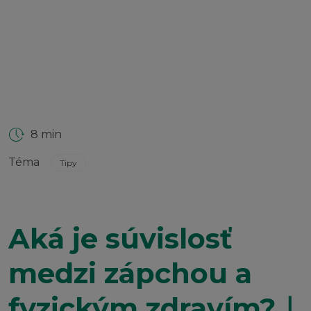
8 min
Téma
Tipy
Aká je súvislosť
medzi zápchou a
fyzickým zdravím?｜