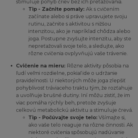
stimuluje pohyb čriev bez ich preťažovania.
Tip
- Začnite pomaly:
Ak s cvičením
začínate alebo si práve upravujete svoju
rutinu, začnite s aktivitou s nižšou
intenzitou, ako je napríklad chôdza alebo
joga. Postupne zvyšujte intenzitu, aby ste
nepreťažovali svoje telo, a sledujte, ako
rôzne cvičenia ovplyvňujú vaše trávenie.
Cvičenie na mieru:
Rôzne aktivity pôsobia na
ľudí veľmi rozdielne, pokiaľ ide o udržanie
pravidelnosti. U niektorých môže joga zlepšiť
pohyblivosť tráviaceho traktu tým, že rozťahuje
a uvoľňuje brušné dutiny. Iní môžu zistiť, že im
viac pomáha rýchly beh, pretože zvyšuje
celkovú metabolickú aktivitu a stimuluje črevá.
Tip - Počúvajte svoje telo:
Všímajte si,
ako vaše telo reaguje na rôzne činnosti. Ak
niektoré cvičenia spôsobujú nadúvanie