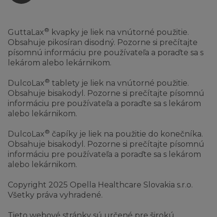
®
GuttaLax
kvapky je liek na vnútorné použitie.
Obsahuje pikosíran disodný. Pozorne si prečítajte
písomnú informáciu pre používateľa a poraďte sa s
lekárom alebo lekárnikom.
®
DulcoLax
tablety je liek na vnútorné použitie.
Obsahuje bisakodyl. Pozorne si prečítajte písomnú
informáciu pre používateľa a poraďte sa s lekárom
alebo lekárnikom.
®
DulcoLax
čapíky je liek na použitie do konečníka.
Obsahuje bisakodyl. Pozorne si prečítajte písomnú
informáciu pre používateľa a poraďte sa s lekárom
alebo lekárnikom.
Copyright 2025 Opella Healthcare Slovakia s.r.o.
Všetky práva vyhradené.
Tieto webové stránky sú určené pre širokú