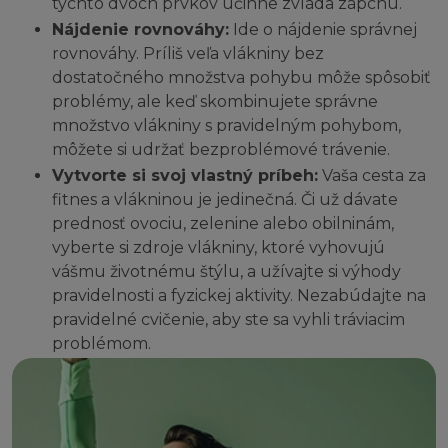
týchto dvoch prvkov účinne zvláda zápchu.
Nájdenie rovnováhy:
Ide o nájdenie správnej
rovnováhy. Príliš veľa vlákniny bez
dostatočného množstva pohybu môže spôsobiť
problémy, ale keď skombinujete správne
množstvo vlákniny s pravidelným pohybom,
môžete si udržať bezproblémové trávenie.
Vytvorte si svoj vlastný príbeh:
Vaša cesta za
fitnes a vlákninou je jedinečná. Či už dávate
prednosť ovociu, zelenine alebo obilninám,
vyberte si zdroje vlákniny, ktoré vyhovujú
vášmu životnému štýlu, a užívajte si výhody
pravidelnosti a fyzickej aktivity. Nezabúdajte na
pravidelné cvičenie, aby ste sa vyhli tráviacim
problémom.