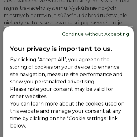
Cestovanie môže výrazne narušiť rytmus vášho tela,
najmä tráviaceho systému. Vyskúšanie nových
miestnych potravín je súčasťou dobrodružstva, ale
niekedy na to vaše črevá nie sú pripravené. Tu je
niekoľko dôvodov, prečo vás spoznávanie nových
Continue without Accepting
miest môže nadúvať viac ako zvyčajne:
Zmeny v stravovaní
Your privacy is important to us.
Skúšanie nových potravín alebo jedenie v inom čase
By clicking “Accept All”, you agree to the
môže narušiť rovnováhu vášho tráviaceho traktu. Ak
storing of cookies on your device to enhance
jete menej vlákniny, viac spracovaných potravín a
site navigation, measure site performance and
príležitostne rýchle jedlá, môže to spomaliť vaše
show you personalized advertising.
trávenie.
Please note your consent may be valid for
Dehydratácia
other websites.
You can learn more about the cookies used on
Lietadlá majú tendenciu dehydrovať organizmus, čo
this website and manage your consent at any
môže viesť k zápche. Nehovoriac o tom, že ak počas
time by clicking on the "Cookie settings" link
cestovania nepijete dostatok vody, vaše telo
below.
zadržiava tekutiny silnejšie ako zvyčajne.