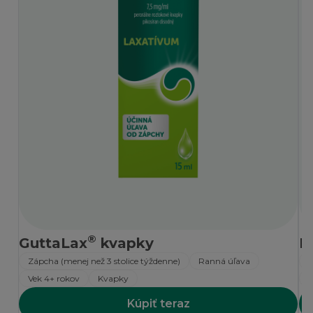
®
GuttaLax
kvapky
D
Zápcha (menej než 3 stolice týždenne)
Ranná úľava
Z
Vek 4+ rokov
Kvapky
V
Kúpiť teraz