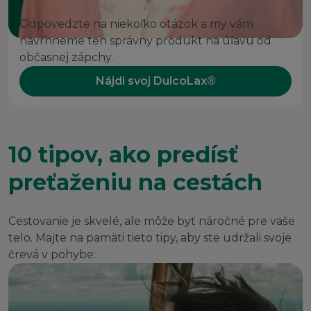
Odpovedzte na niekoľko otázok a my vám
navrhneme ten správny produkt na úľavu od
občasnej zápchy.
Nájdi svoj DulcoLax®
10 tipov, ako predísť
preťaženiu na cestách
Cestovanie je skvelé, ale môže byť náročné pre vaše
telo. Majte na pamäti tieto tipy, aby ste udržali svoje
črevá v pohybe: