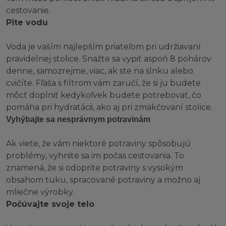
cestovanie.
Pite vodu
Voda je vaším najlepším priateľom pri udržiavaní
pravidelnej stolice. Snažte sa vypiť aspoň 8 pohárov
denne, samozrejme, viac, ak ste na slnku alebo
cvičíte. Fľaša s filtrom vám zaručí, že si ju budete
môcť doplniť kedykoľvek budete potrebovať, čo
pomáha pri hydratácii, ako aj pri zmäkčovaní stolice.
Vyhýbajte sa nesprávnym potravinám
Ak viete, že vám niektoré potraviny spôsobujú
problémy, vyhnite sa im počas cestovania. To
znamená, že si odoprite potraviny s vysokým
obsahom tuku, spracované potraviny a možno aj
mliečne výrobky.
Počúvajte svoje telo