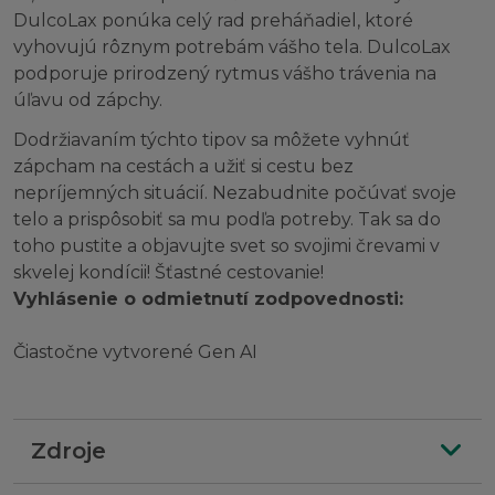
DulcoLax ponúka celý rad preháňadiel, ktoré
vyhovujú rôznym potrebám vášho tela. DulcoLax
podporuje prirodzený rytmus vášho trávenia na
úľavu od zápchy.
Dodržiavaním týchto tipov sa môžete vyhnúť
zápcham na cestách a užiť si cestu bez
nepríjemných situácií. Nezabudnite počúvať svoje
telo a prispôsobiť sa mu podľa potreby. Tak sa do
toho pustite a objavujte svet so svojimi črevami v
skvelej kondícii! Šťastné cestovanie!
Vyhlásenie o odmietnutí zodpovednosti:
Čiastočne vytvorené Gen AI
Zdroje