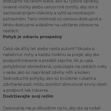
dostupné na celom svete, ako sú ryžové oplátky,
ovsené vločky alebo celozrnné tortilly, aby ste si
zachovali príjem vlákniny a vyhli sa nezdravým
potravinám. Tieto možnosti sú cenovo dostupné a
ľahko dostupné a ideálne na udržanie zdravia na
cestách.
Pohyb je zdraviu prospešný
Čaká vás dlhý let alebo cesta autom? Skúste si
natiahnuť nohy a každú hodinu sa prejsť, aby ste
podporili trávenie a predišli zápche. Ak je vaša
pohyblivosť obmedzená, vyskúšajte na cestách cviky
v sede, ako sú napríklad zdvihy nôh a kolien.
Jednoduché pohyby, ako sú krúženie rukami a
zdvíhanie paží, môžu pomôcť stimulovať krvný obeh
a podporiť tak trávenie.
Dodržiavajte svoj režim
Cestovanie nie je dôvodom na to, aby ste sa vzdali