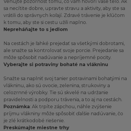
Venujte pozornosť tomu, čo vám hovorí vaše telo. Ak
sa necítite dobre, upravte stravu a aktivity, aby ste sa
vrátili do správnych koľají. Zdravé trávenie je kľúčom
k tomu, aby ste si cestu užili naplno.
Nepreháňajte to s jedlom
Na cestách je ľahké prejedať sa všetkými dobrotami,
ale snažte sa kontrolovať svoje porcie. Prejedanie sa
môže spôsobiť nadúvanie a nepríjemné pocity.
Vyberajte si potraviny bohaté na vlákninu
Snažte sa naplniť svoj tanier potravinami bohatými na
vlákninu, ako sú ovocie, zelenina, strukoviny a
celozrnné výrobky. Tie sú skvelé na udržanie
pravidelnosti a podporu trávenia, a to aj na cestách.
Poznámka
: Ak trpíte zápchou, náhle zvýšenie
príjmu vlákniny môže spôsobiť ďalšie nadúvanie, čo
je zlé krátkodobé riešenie.
Preskúmajte miestne trhy