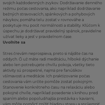
svojich každodenných zvykov. Dodržiavanie denného
režimu počas cestovania, ako napríklad dodržiavanie
bežných stravovacích, spánkových a pohybových
návykov, pomáha telu zostať v rovnováhe a
poskytuje mu pocit normálnosti a stability. Kľúčom k
úspechu je dodržiavať pravidelný spánok, pravidelne
užívať lieky a jesť v pravidelnom čase.
Uvoľnite sa
Stres črevám neprospieva, preto si nájdite čas na
oddych. Či už máte radi meditáciu, hlboké dýchanie
alebo len potrebujete chvíľu pokoja, všetky tieto
aktivity sú prospešné, najmä pre fanúšikov
všímavosti a meditácie. Ich praktizovanie počas
cestovania vám určite pomôže zostať pokojným.
Stanovenie konkrétneho času na relaxáciu alebo
pokojné chvíle, napríklad posedenie s knihou pred
spaním alebo popoludňajšia prestávka v kaviarni,
vám môže pomôcť znížiť hladinu stresu a spríjemniť