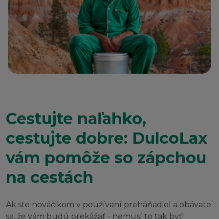
Cestujte naľahko,
cestujte dobre: DulcoLax
vám pomôže so zápchou
na cestách
Ak ste nováčikom v používaní preháňadiel a obávate
sa, že vám budú prekážať - nemusí to tak byť!