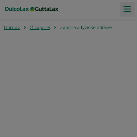
Domov
O zápche
Zápcha a fyzické zdravie
Produkty
Všetko o zápche
Produktový poradca
Kde kúpiť
Naše hodnoty