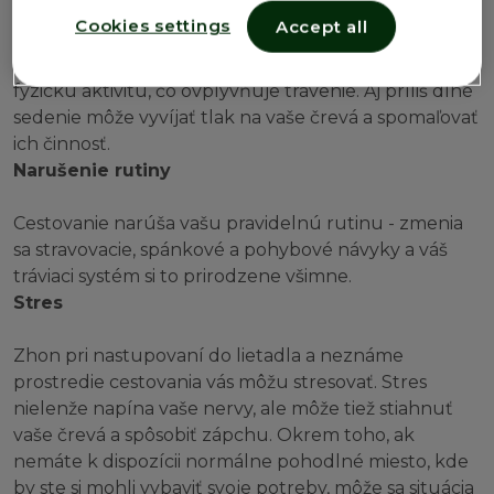
Nehybné sedenie
Cookies settings
Accept all
Dlhé lety alebo cesty autom obmedzujú vašu
fyzickú aktivitu, čo ovplyvňuje trávenie. Aj príliš dlhé
sedenie môže vyvíjať tlak na vaše črevá a spomaľovať
ich činnosť.
Narušenie rutiny
Cestovanie narúša vašu pravidelnú rutinu - zmenia
sa stravovacie, spánkové a pohybové návyky a váš
tráviaci systém si to prirodzene všimne.
Stres
Zhon pri nastupovaní do lietadla a neznáme
prostredie cestovania vás môžu stresovať. Stres
nielenže napína vaše nervy, ale môže tiež stiahnuť
vaše črevá a spôsobiť zápchu. Okrem toho, ak
nemáte k dispozícii normálne pohodlné miesto, kde
by ste si mohli vybaviť svoje potreby, môže sa situácia