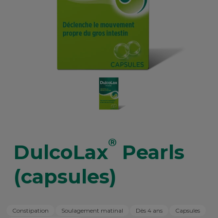
®
DulcoLax
Pearls
(capsules)
Constipation
Soulagement matinal
Dès 4 ans
Capsules