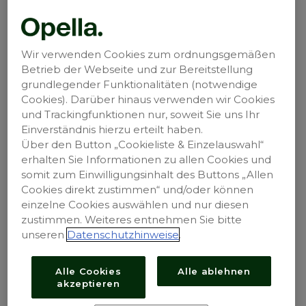
®
DulcoSoft
sont des dispositifs médicaux. Lisez la
notice d'emballage.
MAT-CH-2401813-v1.0 - 03/2025
Wir verwenden Cookies zum ordnungsgemäßen
Betrieb der Webseite und zur Bereitstellung
Opella Healthcare Switzerland AG
grundlegender Funktionalitäten (notwendige
Suurstoffi 18b
Cookies). Darüber hinaus verwenden wir Cookies
6343 Risch
und Trackingfunktionen nur, soweit Sie uns Ihr
Einverständnis hierzu erteilt haben.
Über den Button „Cookieliste & Einzelauswahl“
erhalten Sie Informationen zu allen Cookies und
somit zum Einwilligungsinhalt des Buttons „Allen
Cookies direkt zustimmen“ und/oder können
einzelne Cookies auswählen und nur diesen
zustimmen. Weiteres entnehmen Sie bitte
unseren
Datenschutzhinweise
.
Alle Cookies
Alle ablehnen
Plan du site
akzeptieren