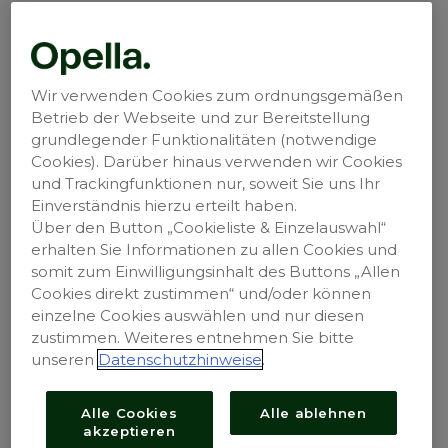
Wir verwenden Cookies zum ordnungsgemäßen
Betrieb der Webseite und zur Bereitstellung
grundlegender Funktionalitäten (notwendige
®
Les fabricants de DulcoLax
sont désormais
Cookies). Darüber hinaus verwenden wir Cookies
certifiés B Corp
.
und Trackingfunktionen nur, soweit Sie uns Ihr
Einverständnis hierzu erteilt haben.
®
DulcoLax
sont des médicaments autorisés.
Über den Button „Cookieliste & Einzelauswahl“
Demandez conseil à votre spécialiste et lisez la
erhalten Sie Informationen zu allen Cookies und
notice d'emballage.
somit zum Einwilligungsinhalt des Buttons „Allen
Cookies direkt zustimmen“ und/oder können
®
DulcoSoft
sont des dispositifs médicaux. Lisez la
einzelne Cookies auswählen und nur diesen
notice d'emballage.
zustimmen. Weiteres entnehmen Sie bitte
unseren
Datenschutzhinweise
.
MAT-CH-2401813-v1.0 - 03/2025
Opella Healthcare Switzerland AG
Alle Cookies
Alle ablehnen
Suurstoffi 18b
akzeptieren
6343 Risch