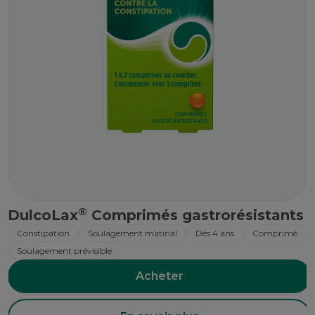
®
DulcoLax
Comprimés gastrorésistants
Constipation
Soulagement matinal
Dès 4 ans
Comprimé
Soulagement prévisible
Acheter