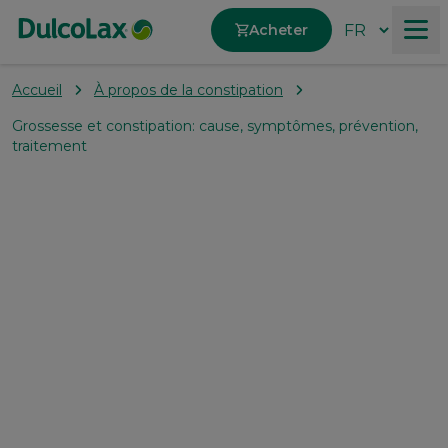
Acheter
Accueil
À propos de la constipation
Produits
Grossesse et constipation: cause, symptômes, prévention,
traitement
À propos de la constipation
Nos valeurs