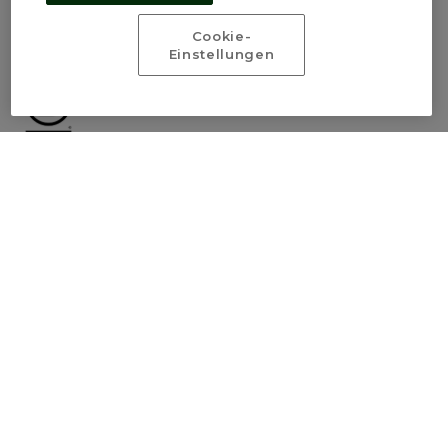
Cookie-
Einstellungen
Plan du site
Mentions légales
Politique de protection des données
Notre responsabilité