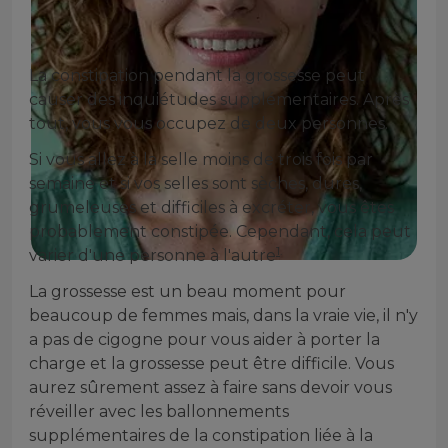
La constipation pendant la grossesse peut
causer des inquiétudes supplémentaires. Après
tout, vous vous occupez de deux personnes.
Si vous allez à la selle moins de trois fois par
semaine et si vos selles sont sèches, dures,
grumeleuses et difficiles à excréter, vous êtes
probablement constipée. Cependant, cela peut
1
.
varier d'une personne à l'autre
La grossesse est un beau moment pour
beaucoup de femmes mais, dans la vraie vie, il n'y
a pas de cigogne pour vous aider à porter la
charge et la grossesse peut être difficile. Vous
aurez sûrement assez à faire sans devoir vous
réveiller avec les ballonnements
supplémentaires de la constipation liée à la