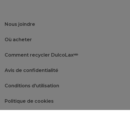
Nous joindre
Où acheter
Comment recycler DulcoLaxᴹᴰ
Avis de confidentialité
Conditions d'utilisation
Politique de cookies
Plan du site