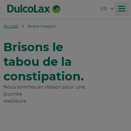
Accueil
Notre mission
Produits
Brisons le
Pourquoi DulcoLax?
tabou de la
Constipation : ce qu’il faut savoir
constipation.
Nous sommes en mission pour une
Nos valeurs
journée
meilleure
Où acheter