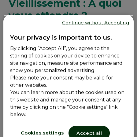
Vieillissement : À quoi
vous attendre ?
Continue without Accepting
Tout le monde vieillit, et avec l’âge viennent de
Your privacy is important to us.
nouvelles possibilités et de nouveaux défis. Nous
savons tous qu’en vieillissant, nous accumulons
By clicking “Accept All”, you agree to the
plus de cheveux gris et de rides, mais saviez-vous
storing of cookies on your device to enhance
que le vieillissement pouvait aussi se répercuter
site navigation, measure site performance and
sur votre santé digestive ? Les symptômes de la
show you personalized advertising.
constipation s’intensifient avec l’âge, surtout
Please note your consent may be valid for
après l’âge de 65 ans.
other websites.
You can learn more about the cookies used on
Les causes de la constipation chez les personnes
this website and manage your consent at any
âgées sont entre autres l’inactivité, une
time by clicking on the "Cookie settings" link
alimentation inadéquate, certains médicaments
below.
et des troubles qui affectent le système nerveux
entérique, responsable de la stimulation des
muscles intestinaux.
Cookies settings
Accept all