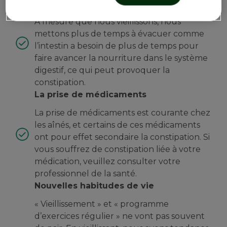
Votre corps change
À mesure que nous vieillissons, nous
mettons plus de temps à évacuer comme
l’intestin a besoin de plus de temps pour
faire avancer la nourriture dans le système
digestif, ce qui peut provoquer la
constipation.
La prise de médicaments
La prise de médicaments est courante chez
les aînés, et certains de ces médicaments
ont pour effet secondaire la constipation. Si
vous souffrez de constipation liée à votre
médication, veuillez consulter votre
professionnel de la santé.
Nouvelles habitudes de vie
« Vieillissement » et « programme
d’exercices régulier » ne vont pas souvent