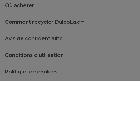
Où acheter
Comment recycler DulcoLaxᴹᴰ
Avis de confidentialité
Conditions d'utilisation
Politique de cookies
Plan du site
Notre responsabilité
© 2026 Opella Canada Inc. Tous droit réservés. Le contenu de ce site est
destiné à un public canadien uniquement.
MAT-CA-2301332 V3.0 03/2026