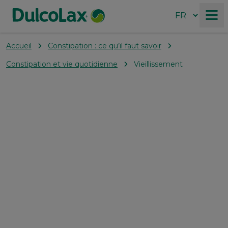
Accueil
Constipation : ce qu’il faut savoir
Produits
Constipation et vie quotidienne
Vieillissement
Pourquoi DulcoLax?
Constipation : ce qu’il faut savoir
Nos valeurs
Où acheter