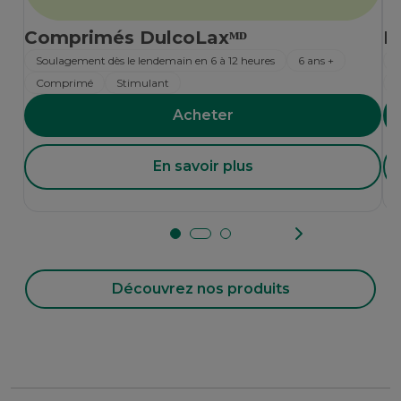
Comprimés DulcoLaxᴹᴰ
D
Soulagement dès le lendemain en 6 à 12 heures
6 ans +
S
Comprimé
Stimulant
Acheter
En savoir plus
Découvrez nos produits