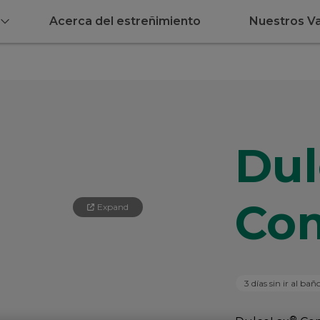
Acerca del estreñimiento
Nuestros Va
Dul
Co
Expand
3 días sin ir al bañ
®