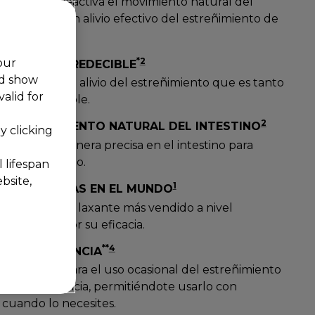
primidos Reactiva el movimiento natural del
orcionando un alivio efectivo del estreñimiento de
*
2,3
****
mañana.
*
2
our
FECTIVO Y PREDECIBLE
nd show
®
garantiza un alivio del estreñimiento que es tanto
alid for
como predecible.
2
A EL MOVIMIENTO NATURAL DEL INTESTINO
 clicking
®
actúa de manera precisa en el intestino para
 su movimiento.
 lifespan
bsite,
1
 #1 EN VENTAS EN EL MUNDO
®
 Dulcolax
, el laxante más vendido a nivel
econocido por su eficacia.
**
4
RA DEPENDENCIA
®
es seguro para el uso ocasional del estreñimiento
ra dependencia, permitiéndote usarlo con
 cuando lo necesites.