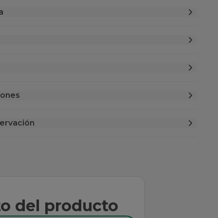
a
iones
ervación
to del producto