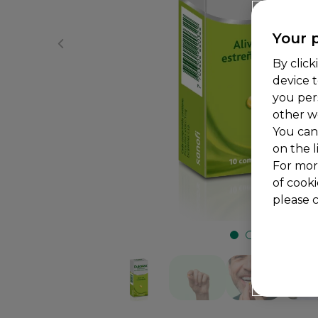
Your p
By click
device 
you per
other w
You can
on the l
For mor
of cooki
please c