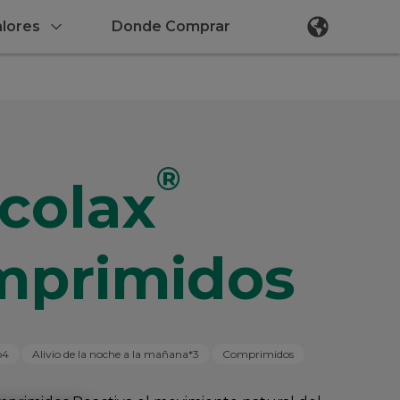
lores
Donde Comprar
®
colax
mprimidos
o4
Alivio de la noche a la mañana*3
Comprimidos