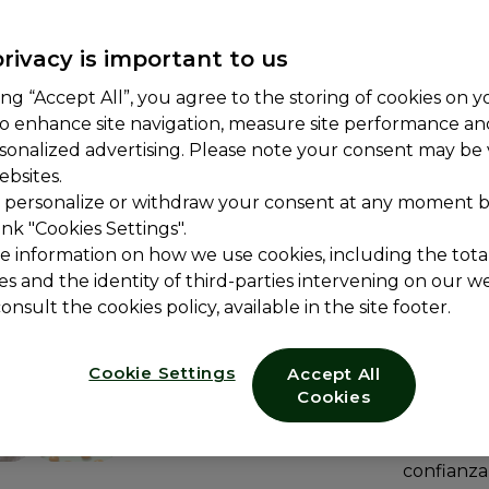
DulcoLax
Com
intestino, prop
rivacy is important to us
la noche a la 
ing “Accept All”, you agree to the storing of cookies on y
ALIVIO E
to enhance site navigation, measure site performance a
Dulcolax
sonalized advertising. Please note your consent may be v
efectivo 
ebsites.
REACTIV
 personalize or withdraw your consent at any moment by
Dulcolax
ink "Cookies Settings".
estimular
e information on how we use cookies, including the total
es and the identity of third-parties intervening on our we
LAXANTE
onsult the cookies policy, available in the site footer.
Confía en
mundial, r
Cookie Settings
Accept All
NO GENE
Cookies
Dulcolax
y no gene
confianza