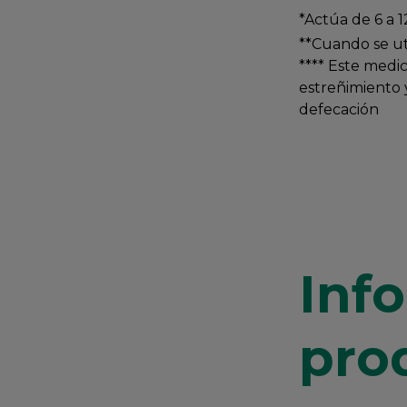
*Actúa de 6 a 1
**Cuando se ut
**** Este medi
estreñimiento y
defecación
Inf
pro