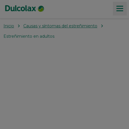
Inicio
Causas y síntomas del estreñimiento
Productos
Estreñimiento en adultos
Acerca del estreñimiento
Nuestros Valores
Donde Comprar