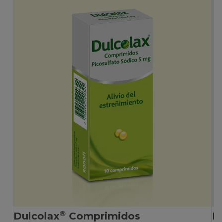
®
Dulcolax
Comprimidos
D