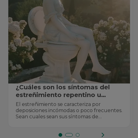
¿Cuáles son los síntomas del
estreñimiento repentino u
ocasional?
El estreñimiento se caracteriza por
deposiciones incómodas o poco frecuentes.
Sean cuales sean sus síntomas de
estreñimiento, puede ser muy ...