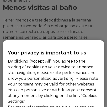
experimentar:
Menos visitas al baño
Tener menos de tres deposiciones a la semana
puede ser incómodo. Sin embargo, no existe un
número correcto de deposiciones diarias o
semanales. Ser regular para cada persona es
diferente.
Dificultad para ir al baño
Your privacy is important to us
By clicking “Accept All”, you agree to the
Puede que estes estreñido cuando sientes que tus
storing of cookies on your device to enhance
deposiciones son secas, duras o cuando se produce
site navigation, measure site performance and
un esfuerzo excesivo o dolor durante la evacuación,
show you personalized advertising. Please note
o cuando tienes la sensación de estar bloqueado o
your consent may be valid for other websites.
no haber vaciado completamente.
You can personalize or withdraw your consent
Sensación de hinchazón
at any moment by clicking on the link "Cookies
Settings".
Es el resultado de evacuaciones intestinales poco