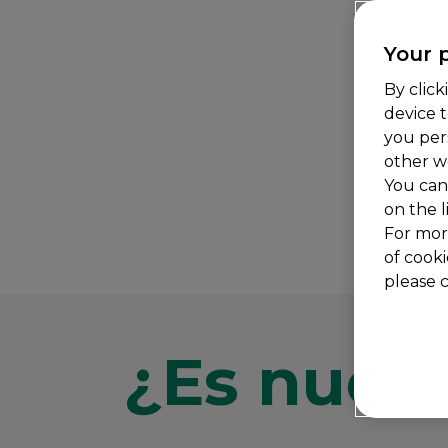
Your p
By click
device 
you per
other w
You can
on the l
For mor
of cooki
please c
¿Es nuest