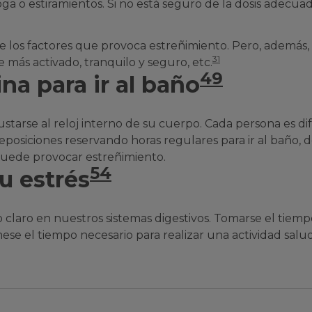
 o estiramientos. Si no está seguro de la dosis adecuada 
e los factores que provoca estreñimiento. Pero, además, 
31
e más activado, tranquilo y seguro, etc.
49
ina para ir al baño
ustarse al reloj interno de su cuerpo. Cada persona es di
posiciones reservando horas regulares para ir al baño, d
puede provocar estreñimiento.
54
u estrés
laro en nuestros sistemas digestivos. Tomarse el tiempo
mese el tiempo necesario para realizar una actividad salu