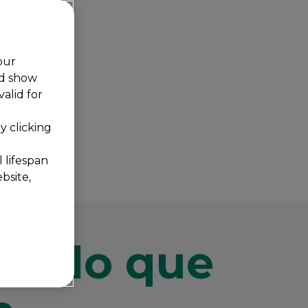
our
nd show
alid for
 clicking
 lifespan
bsite,
ida lo que