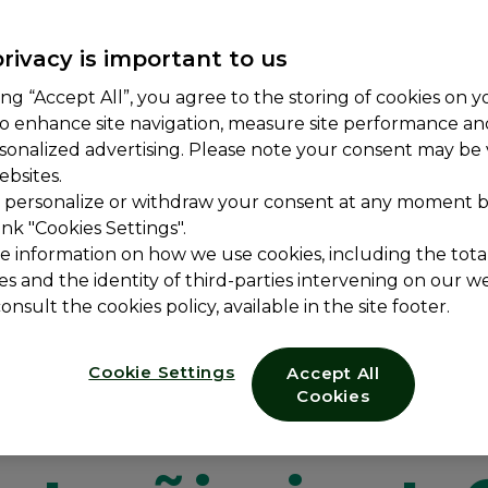
rivacy is important to us
ing “Accept All”, you agree to the storing of cookies on y
to enhance site navigation, measure site performance a
sonalized advertising. Please note your consent may be v
ebsites.
 personalize or withdraw your consent at any moment by
ink "Cookies Settings".
e information on how we use cookies, including the total
es and the identity of third-parties intervening on our we
onsult the cookies policy, available in the site footer.
Cookie Settings
Accept All
ro estilo de v
Cookies