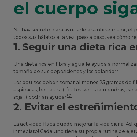
el cuerpo si
No hay secreto: para ayudarle a sentirse mejor, el
todos sus hábitos a la vez; paso a paso, vea cómo r
1. Seguir una dieta rica
Una dieta rica en fibra y agua le ayuda a normaliza
27
tamaño de sus deposiciones y las ablanda
.
Los adultos deben tomar al menos 25 gramos de fibra
espinacas, boniatos...), frutos secos (almendras, caca
30
soja...) podrían ayudar
.
2. Evitar el estreñimien
La actividad física puede mejorar la vida diaria. As
inmediato! Cada uno tiene su propia rutina de ejerc