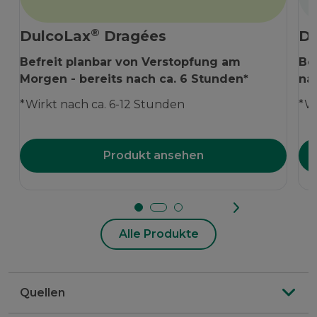
®
DulcoLax
Dragées
Du
Befreit planbar von Verstopfung am
Be
Morgen - bereits nach ca. 6 Stunden*
nac
*Wirkt nach ca. 6-12 Stunden
*Wi
Produkt ansehen
Alle Produkte
Quellen