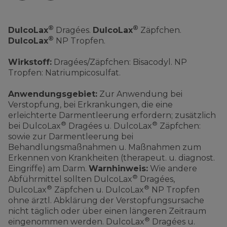
®
®
DulcoLax
Dragées.
DulcoLax
Zäpfchen.
®
DulcoLax
NP Tropfen.
Wirkstoff:
Dragées/Zäpfchen: Bisacodyl. NP
Tropfen: Natriumpicosulfat.
Anwendungsgebiet:
Zur Anwendung bei
Verstopfung, bei Erkrankungen, die eine
erleichterte Darmentleerung erfordern; zusätzlich
®
®
bei DulcoLax
Dragées u. DulcoLax
Zäpfchen:
sowie zur Darmentleerung bei
Behandlungsmaßnahmen u. Maßnahmen zum
Erkennen von Krankheiten (therapeut. u. diagnost.
Eingriffe) am Darm.
Warnhinweis:
Wie andere
®
Abführmittel sollten DulcoLax
Dragées,
®
®
DulcoLax
Zäpfchen u. DulcoLax
NP Tropfen
ohne ärztl. Abklärung der Verstopfungsursache
nicht täglich oder über einen längeren Zeitraum
®
eingenommen werden. DulcoLax
Dragées u.