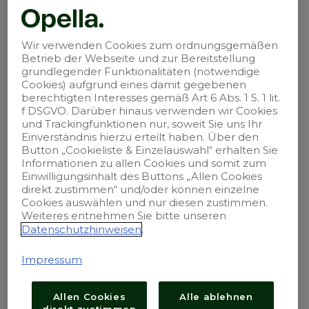
Unser Unternehmen ist B Corp-
Wir verwenden Cookies zum ordnungsgemäßen
zertifiziert.
Betrieb der Webseite und zur Bereitstellung
grundlegender Funktionalitäten (notwendige
Cookies) aufgrund eines damit gegebenen
berechtigten Interesses gemäß Art 6 Abs. 1 S. 1 lit.
f DSGVO. Darüber hinaus verwenden wir Cookies
und Trackingfunktionen nur, soweit Sie uns Ihr
Einverständnis hierzu erteilt haben. Über den
Impressum
Button „Cookieliste & Einzelauswahl“ erhalten Sie
Informationen zu allen Cookies und somit zum
Einwilligungsinhalt des Buttons „Allen Cookies
Kontakt
direkt zustimmen“ und/oder können einzelne
Cookies auswählen und nur diesen zustimmen.
Weiteres entnehmen Sie bitte unseren
Sitemap
Datenschutzhinweisen
.
Datenschutz
Impressum
Nutzungsbedingungen
Allen Cookies
Alle ablehnen
direkt zustimmen