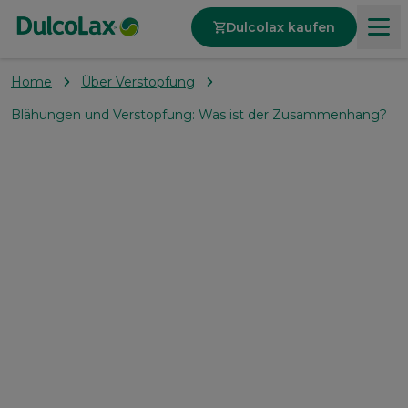
Dulcolax kaufen
Home
Über Verstopfung
Produkte
Blähungen und Verstopfung: Was ist der Zusammenhang?
Über Verstopfung
Unsere Werte