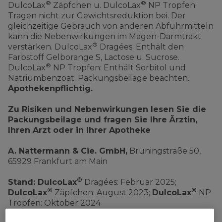
®
®
DulcoLax
Zäpfchen u. DulcoLax
NP Tropfen:
Tragen nicht zur Gewichtsreduktion bei. Der
gleichzeitige Gebrauch von anderen Abführmitteln
kann die Nebenwirkungen im Magen-Darmtrakt
®
verstärken. DulcoLax
Dragées: Enthält den
Farbstoff Gelborange S, Lactose u. Sucrose.
®
DulcoLax
NP Tropfen: Enthält Sorbitol und
Natriumbenzoat. Packungsbeilage beachten.
Apothekenpflichtig.
Zu Risiken und Nebenwirkungen lesen Sie die
Packungsbeilage und fragen Sie Ihre Ärztin,
Ihren Arzt oder in Ihrer Apotheke
A. Nattermann & Cie. GmbH,
Brüningstraße 50,
65929 Frankfurt am Main
®
Stand: DulcoLax
Dragées: Februar 2025;
®
®
DulcoLax
Zäpfchen: August 2023;
DulcoLax
NP
Tropfen: Oktober 2024