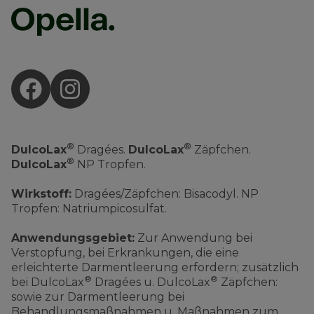
®
®
DulcoLax
Dragées.
DulcoLax
Zäpfchen.
®
DulcoLax
NP Tropfen.
Wirkstoff:
Dragées/Zäpfchen: Bisacodyl. NP
Tropfen: Natriumpicosulfat.
Anwendungsgebiet:
Zur Anwendung bei
Verstopfung, bei Erkrankungen, die eine
erleichterte Darmentleerung erfordern; zusätzlich
®
®
bei DulcoLax
Dragées u. DulcoLax
Zäpfchen:
sowie zur Darmentleerung bei
Behandlungsmaßnahmen u. Maßnahmen zum