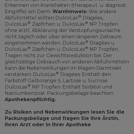
Erkennen von Krankheiten (therapeut. u. diagnost.
Eingriffe) am Darm.
Warnhinweis:
Wie andere
®
Abführmittel sollten DulcoLax
Dragées,
®
®
DulcoLax
Zäpfchen u. DulcoLax
NP Tropfen
ohne ärztl. Abklärung der Verstopfungsursache
nicht täglich oder über einen längeren Zeitraum
®
eingenommen werden. DulcoLax
Dragées u.
®
®
DulcoLax
Zäpfchen u. DulcoLax
NP Tropfen:
Tragen nicht zur Gewichtsreduktion bei. Der
gleichzeitige Gebrauch von anderen Abführmitteln
kann die Nebenwirkungen im Magen-Darmtrakt
®
verstärken. DulcoLax
Dragées: Enthält den
Farbstoff Gelborange S, Lactose u. Sucrose.
®
DulcoLax
NP Tropfen: Enthält Sorbitol und
Natriumbenzoat. Packungsbeilage beachten.
Apothekenpflichtig.
Zu Risiken und Nebenwirkungen lesen Sie die
Packungsbeilage und fragen Sie Ihre Ärztin,
Ihren Arzt oder in Ihrer Apotheke