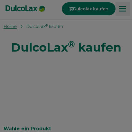
Dulcolax kaufen
®
Home
DulcoLax
kaufen
Produkte
®
DulcoLax
kaufen
Über Verstopfung
Unsere Werte
Wähle ein Produkt