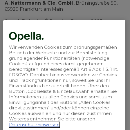
A. Nattermann & Cie. GmbH,
Brüningstraße 50,
65929 Frankfurt am Main
®
Stand: DulcoLax
Dragées: Februar 2025;
®
®
DulcoLax
Zäpfchen: August 2023;
DulcoLax
NP
Tropfen: Oktober 2024
Wir verwenden Cookies zum ordnungsgemäßen
Betrieb der Webseite und zur Bereitstellung
grundlegender Funktionalitäten (notwendige
Unser Unternehmen ist B Corp-
Cookies) aufgrund eines damit gegebenen
zertifiziert.
berechtigten Interesses gemäß Art 6 Abs. 1 S. 1 lit.
f DSGVO. Darüber hinaus verwenden wir Cookies
und Trackingfunktionen nur, soweit Sie uns Ihr
Einverständnis hierzu erteilt haben. Über den
Button „Cookieliste & Einzelauswahl“ erhalten Sie
Informationen zu allen Cookies und somit zum
Einwilligungsinhalt des Buttons „Allen Cookies
Impressum
direkt zustimmen“ und/oder können einzelne
Cookies auswählen und nur diesen zustimmen.
Weiteres entnehmen Sie bitte unseren
Kontakt
Datenschutzhinweisen
.