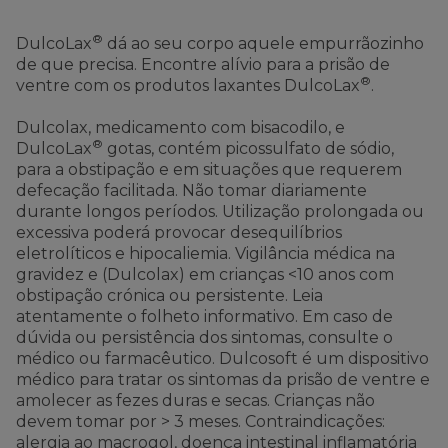
®
DulcoLax
dá ao seu corpo aquele empurrãozinho
de que precisa. Encontre alívio para a prisão de
®
ventre com os produtos laxantes DulcoLax
.
Dulcolax, medicamento com bisacodilo, e
®
DulcoLax
gotas, contém picossulfato de sódio,
para a obstipação e em situações que requerem
defecação facilitada. Não tomar diariamente
durante longos períodos. Utilização prolongada ou
excessiva poderá provocar desequilíbrios
eletrolíticos e hipocaliemia. Vigilância médica na
gravidez e (Dulcolax) em crianças <10 anos com
obstipação crónica ou persistente. Leia
atentamente o folheto informativo. Em caso de
dúvida ou persistência dos sintomas, consulte o
médico ou farmacêutico. Dulcosoft é um dispositivo
médico para tratar os sintomas da prisão de ventre e
amolecer as fezes duras e secas. Crianças não
devem tomar por > 3 meses. Contraindicações:
alergia ao macrogol, doença intestinal inflamatória