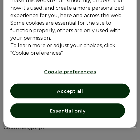
make this website run smoothly, understand
contacte a Farmacovigilância da Opella através do
how it's used, and create a more personalized
endereço electrónico:
PT-
experience for you, here and across the web.
farmacovigilanciaCHC@sanofi.com
ou telefone:
Some cookies are essential for the site to
213 589 404
.
function properly, others are only used with
Se os seus comentários dizem respeito às condições
your permission.
de saúde ou problemas médicos relacionados com
To learn more or adjust your choices, click
prescrição do produto da Opella, deverá consultar
"Cookie preferences".
um profissional médico.
Caso seja um profissional de saúde, por favor, siga os
Cookie preferences
procedimentos adequados para as questões de
conteúdo médico, uma vez que o presente
Accept all
formulário não é válido para responder a tais
questões.
Essential only
Para mais informações sobre o tratamento de dados
pessoais, consulte a
https://www.opella.com/our-
countries/pt-pt
.