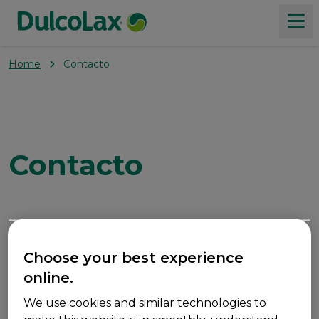
Home
Contacto
Produtos
Sobre a prisão de ventre
Contacto
Valores
Choose your best experience
online.
We use cookies and similar technologies to
Em caso de suspeita de Reação Adversa por favor