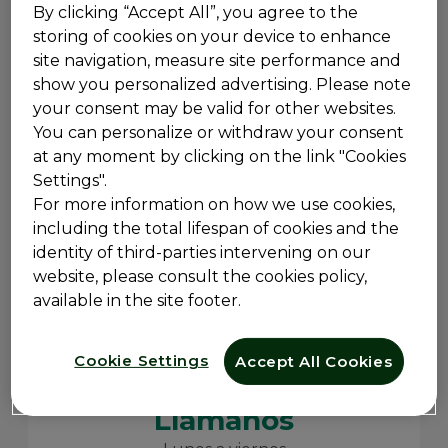
By clicking “Accept All”, you agree to the
storing of cookies on your device to enhance
site navigation, measure site performance and
show you personalized advertising. Please note
Online
your consent may be valid for other websites.
Para cualquier consulta, solicitud, reporte de evento adverso,
You can personalize or withdraw your consent
reclamo de calidad técnica o información médica,
at any moment by clicking on the link "Cookies
puede escribirnos a:
Settings".
servicioalcliente.opella@sanofi.com
For more information on how we use cookies,
including the total lifespan of cookies and the
Nos aseguraremos de brindarle una respuesta en el menor
identity of third-parties intervening on our
tiempo posible.
website, please consult the cookies policy,
Escríbenos
available in the site footer.
Cookie Settings
Accept All Cookies
Llámanos