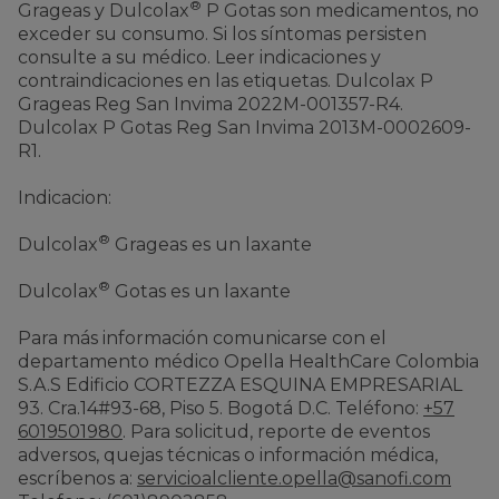
®
Grageas y Dulcolax
P Gotas son medicamentos, no
exceder su consumo. Si los síntomas persisten
consulte a su médico. Leer indicaciones y
contraindicaciones en las etiquetas. Dulcolax P
Grageas Reg San Invima 2022M-001357-R4.
Dulcolax P Gotas Reg San Invima 2013M-0002609-
R1.
Indicacion:
®
Dulcolax
Grageas es un laxante
®
Dulcolax
Gotas es un laxante
Para más información comunicarse con el
departamento médico Opella HealthCare Colombia
S.A.S Edificio CORTEZZA ESQUINA EMPRESARIAL
93. Cra.14#93-68, Piso 5. Bogotá D.C. Teléfono:
+57
6019501980
. Para solicitud, reporte de eventos
adversos, quejas técnicas o información médica,
escríbenos a:
servicioalcliente.opella@sanofi.com