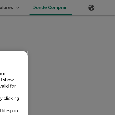
alores
Donde Comprar
our
nd show
alid for
 clicking
 lifespan