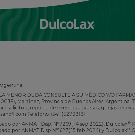
Argentina.
LA MENOR DUDA CONSULTE A SU MÉDICO Y/O FARMAC
GJF), Martínez, Provincia de Buenos Aires, Argentina. Te
Para solicitud, reporte de eventos adversos, quejas técnic
@sanofi.com
Telefono:
(5411)52738181
®
bado por ANMAT Disp. Nº7269( 14 sep 2022), Dulcolax
P
®
bado por ANMAT Disp Nº1627( 15 feb 2024) y Dulcolax
G