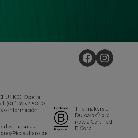
ÉUTICO. Opella
l. (011) 4732-5000 -
The makers of
as o información
®
Dulcolax
are
now a Certified
erlas cápsulas
B Corp.
otas/Picosulfato de