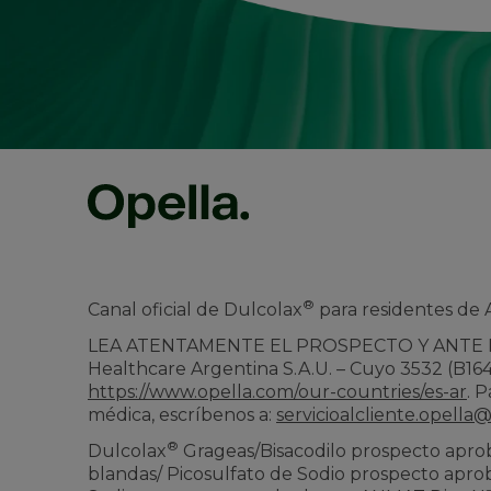
®
Canal oficial de Dulcolax
para residentes de 
LEA ATENTAMENTE EL PROSPECTO Y ANTE 
Healthcare Argentina S.A.U. – Cuyo 3532 (B1640
https://www.opella.com/our-countries/es-ar
. 
médica, escríbenos a:
servicioalcliente.opella
®
Dulcolax
Grageas/Bisacodilo prospecto apro
blandas/ Picosulfato de Sodio prospecto apro