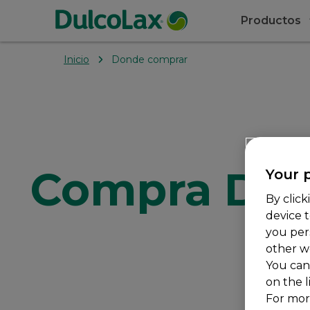
Productos
Inicio
Donde comprar
Compra Dul
Your p
By click
device 
you per
other w
You can
on the l
For mor