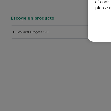
of cooki
please c
Escoge un producto
Escoge un producto
DulcoLax® Grageas X20