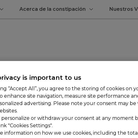
Acerca de la constipación
Nuestros V
®
coLax
rivacy is important to us
ing “Accept All”, you agree to the storing of cookies on y
to enhance site navigation, measure site performance a
sonalized advertising. Please note your consent may be v
ebsites.
 personalize or withdraw your consent at any moment by
ink "Cookies Settings".
e information on how we use cookies, including the total